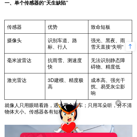
一、单个传感器的“天生缺陷”
双剑合璧：Meteor与Genario如何斩断自动驾驶的“长尾”
一文读懂自动驾驶数据闭环：从概念到实践
智慧公交与自动泊车——“人-车-路-云”深度协同的出行新范式
传感器
优势
致命短板
封闭与半封闭园区自动化——从厂区物流到无人矿卡的车路云实践
摄像头
识别车道、路
强光、黑夜、雨
标、行人
雪天直接“失明”
毫米波雷达
抗雨雪、测速度
无法识别静态障
快
碍物、精度低
激光雷达
3D建模、精度极
成本高、强光干
高
扰、易受灰尘影
响
就像人只用眼睛看路，遇大雾会撞车；只用耳朵听，分不清
物体大小。传感器各有短板。