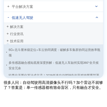
平台解决方案
低速无人驾驶
解决方案
行业资讯
技术应用
5G+北斗厘米级定位+车云协同调度：破解多车集群协同运营效率瓶
颈
多传感器融合感知底座深度拆解：低速无人车如何实现360°全天候
安全冗余
轻量化无图化算法成主流！2026低速自动驾驶告别高精地图重部署
痛点
很多人问：自动驾驶用高清摄像头不行吗？加个雷达不就够
了？答案是：单一传感器都有致命盲区，只有融合才安全。
矿区无人驾驶——在“卫星信号拒止”与“漫天粉尘”中突围
无人环卫——在“厘米级贴边”与“全天候作业”间寻找平衡
港口室外AGV导航技术场景适配与落地优化方案解析