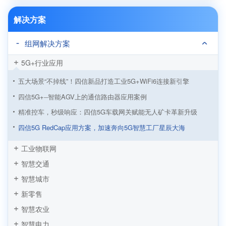
解决方案
组网解决方案
5G+行业应用
五大场景“不掉线”！四信新品打造工业5G+WiFi6连接新引擎
四信5G+--智能AGV上的通信路由器应用案例
精准控车，秒级响应：四信5G车载网关赋能无人矿卡革新升级
四信5G RedCap应用方案，加速奔向5G智慧工厂星辰大海
从制造到智造！四信5G工业路由器赋能5G LAN全连接工厂建设
工业物联网
四信5G工业路由器助力5G LAN智慧工厂应用方案加速落地
智慧交通
5G工业路由器智慧塔吊无线监测方案，四信让施工安全看得见
智慧城市
5G+智慧工厂数据采集监控方案 “数字工厂”到“物联工厂”
新零售
AGV小车基于四信5G工业路由器的应用
智慧农业
工业机器人远程监控系统方案
智慧电力