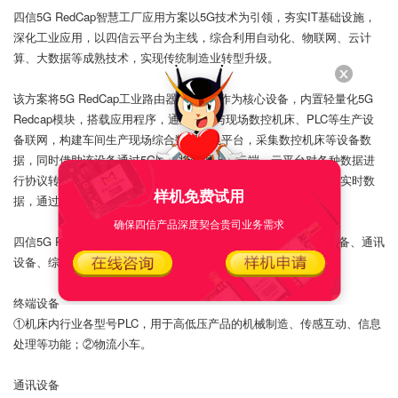
四信5G RedCap智慧工厂应用方案以5G技术为引领，夯实IT基础设施，
深化工业应用，以四信云平台为主线，综合利用自动化、物联网、云计
算、大数据等成熟技术，实现传统制造业转型升级。
该方案将5G RedCap工业路由器F3X26Q作为核心设备，内置轻量化5G
Redcap模块，搭载应用程序，通过网线与现场数控机床、PLC等生产设
备联网，构建车间生产现场综合数据交换平台，采集数控机床等设备数
据，同时借助该设备通过5G网络将数据上传云端，云平台对各种数据进
行协议转换、解析和存储，企业用户通过平台 API 接口接入获取实时数
样机免费试用
据，通过大屏进行展示。
确保四信产品深度契合贵司业务需求
四信5G RedCap智慧工厂应用方案主要由四个部分组成，终端设备、通讯
设备、综合业务应用平台、TR069设备管理平台。
终端设备
①机床内行业各型号PLC，用于高低压产品的机械制造、传感互动、信息
处理等功能；②物流小车。
通讯设备