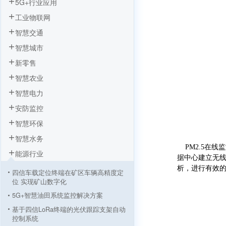
5G+行业应用
工业物联网
智慧交通
智慧城市
新零售
智慧农业
智慧电力
安防监控
智慧环保
智慧水务
PM2.5在线
能源行业
据中心建立无线
析，进行有效
四信车载定位终端在矿区车辆高精度定
位 实现矿山数字化
5G+智慧油田系统监控解决方案
基于四信LoRa终端的光伏跟踪支架自动
控制系统