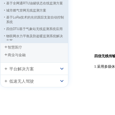
基于全网通RTU油罐状态在线监测方案
城市燃气管网无线监测方案
基于LoRa技术的光伏跟踪支架自动控制
系统
四信DTU基于气象站无线监测系统应用
物联网水力平衡及防盗暖监测系统解决
方案
智慧医疗
“没有污染的GDP”，四信与达康书记一
起守护！
商业与金融
四信
无线传
四信IP MODEM基于PM2.5在线监测系
统
1.采用多级休
平台解决方案
低速无人驾驶