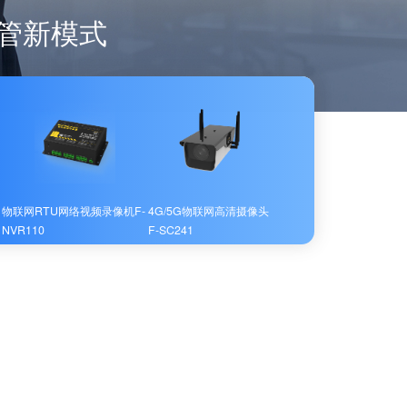
管新模式
物联网RTU网络视频录像机F-
4G/5G物联网高清摄像头
NVR110
F-SC241