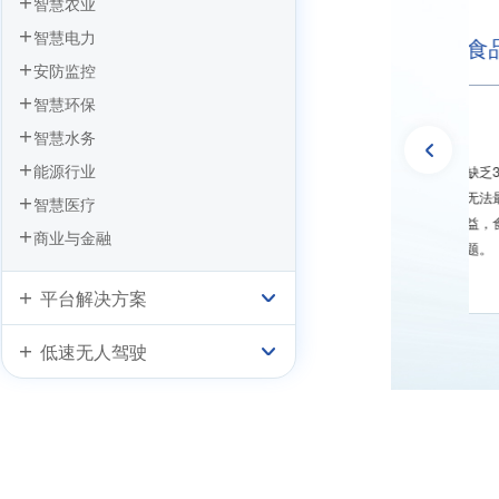
智慧农业
智慧电力
故难预防
食品安全隐患难消除
安防监控
智慧环保
智慧水务
能源行业
产、高效监管的技术手
缺乏360°无死角的监管取证能力，
现智能预警功能，监管
无法最大程度保障消费者健康与权
智慧医疗
管理者无法及时掌握生
益，食品安全问题已成为世纪难
商业与金融
隐患事件。
题。
平台解决方案
低速无人驾驶