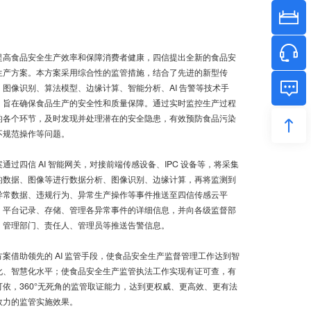
提高食品安全生产效率和保障消费者健康，四信提出全新的食品安
生产方案。本方案采用综合性的监管措施，结合了先进的新型传
、图像识别、算法模型、边缘计算、智能分析、AI 告警等技术手
，旨在确保食品生产的安全性和质量保障。通过实时监控生产过程
的各个环节，及时发现并处理潜在的安全隐患，有效预防食品污染
不规范操作等问题。
案通过四信 AI 智能网关，对接前端传感设备、IPC 设备等，将采集
的数据、图像等进行数据分析、图像识别、边缘计算，再将监测到
异常数据、违规行为、异常生产操作等事件推送至四信传感云平
，平台记录、存储、管理各异常事件的详细信息，并向各级监督部
、管理部门、责任人、管理员等推送告警信息。
方案借助领先的 AI 监管手段，使食品安全生产监督管理工作达到智
化、智慧化水平；使食品安全生产监管执法工作实现有证可查，有
可依，360°无死角的监管取证能力，达到更权威、更高效、更有法
效力的监管实施效果。