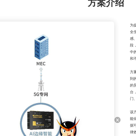
方案介绍
为
全
感
段
中
和
方
到
的
台
门
该
能
据
律