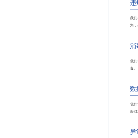
违
我们
为，
消
我们
毒。
数
我们
采取
异