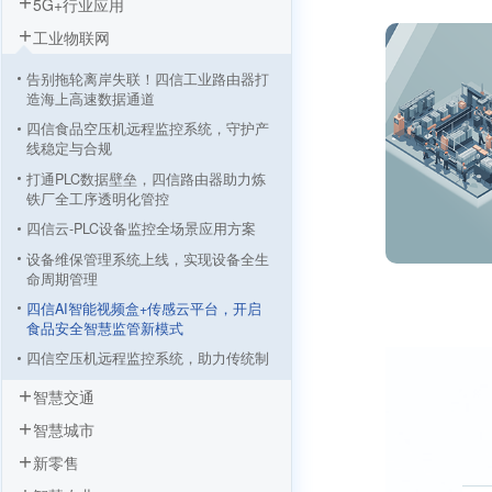
5G+行业应用
工业物联网
告别拖轮离岸失联！四信工业路由器打
造海上高速数据通道
四信食品空压机远程监控系统，守护产
线稳定与合规
打通PLC数据壁垒，四信路由器助力炼
铁厂全工序透明化管控
四信云-PLC设备监控全场景应用方案
设备维保管理系统上线，实现设备全生
命周期管理
四信AI智能视频盒+传感云平台，开启
食品安全智慧监管新模式
四信空压机远程监控系统，助力传统制
造业转型升级
智慧交通
基于四信LoRa设备的园区电气设备监控
智慧城市
解决方案
新零售