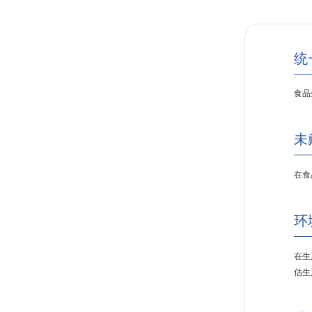
统
食品
未
在食
环
在生
估生