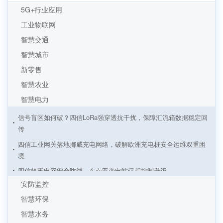
5G+行业应用
工业物联网
智慧交通
智慧城市
新零售
智慧农业
智慧电力
信号盲区如何破？四信LoRa强穿透抗干扰，保障汇流箱数据稳定回
传
四信工业网关落地挪威充电网络，破解欧洲充电桩安全运维双重困
境
四信筑牢电网安全防线，东南亚变电站远程控制升级
安防监控
四信智慧物联监控：电力配电机房监控方案
智慧环保
基于4G工业路由器光伏发电无线远程监控解决方案
智慧水务
LoRa终端在园区内电气设备监控方案