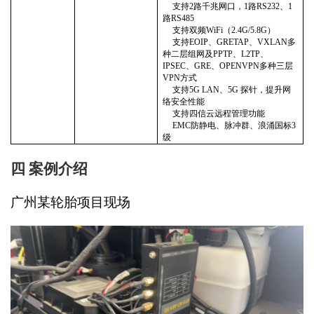
支持
2路千兆网口
，
1路RS232、1
路RS485
支持双频
WiFi（2.4G/5.8G）
支持
EOIP、GRETAP、VXLAN多
种二层组网及PPTP、L2TP、
IPSEC、GRE、OPENVPN多种三层
VPN方式
支持
5G LAN、5G 探针，提升网
络安全性能
支持四信云远程管理功能
EMC防静电、脉冲群、浪涌国标3
级
四
案例介绍
广州某轮胎项目现场