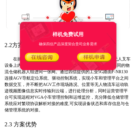
样机免费试用
确保四信产品深度契合贵司业务需求
2.2方案简介
在插取式、移载式、托盘式等不同类型的
AGV/AMR、无人叉车
设备上内置5G
路由
F-NR130
,利用5G LAN进行二层通信,将不同的物
流仓储机器人组进同一张网。通过
四信
提供的工业
5G路由F-NR130
连接
AGV导航定位系统、驱动控制系统，实现小车和管理平台之间
数据交互，并不断把AGV工作现场路况、位置等无人物流车运动轨
迹视频图像信息实时传输到云端，进行处理分析，同时运营管理平
台可实现远程对VGA小车管理控制和运维监控，充分降低仓储管理
系统应对繁琐协议解析对接的难度,可实现设备状态和库存信息与仓
储管理系统的对接
。
2.3 方案优势