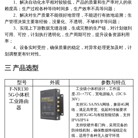
1
、解决自动化水平相对较较低，产品的质量和生产率对人的依
赖度高；生产过程各种等待时间多，生产效率不高
等问题；
2、
解决
对生产质量不能很好地管理，不能进行有效地追溯；生
产管理决策主要靠经验，没量化、不透明、不够科学
等问题；
3、
实现
上下游数据无缝连接，生成完整的生产链，对计划做到
可用、可控，计划执行透明化，生产周期可控，提升设备资源利用
率
；
4、设备实时受控，确保质量的稳定，对异常处理更加及时，计
划调整更有针对性。
三
产品选型
型号
外观
参数与特点
F-NR130
工业级小体积设计，
工作温
度
-
35
~+
7
5℃，宽电源输入（
DC 9
-
5G小体积
36V）
工业路由
支持
5G SA/NSA网络，兼容4G网
器
络，满足高带宽、低延时传输要求
支持
5G/4G与有线智能切换，支持
IPV6/IPV4
支持软硬件看门狗，采用完备的
防掉线机制，
确保
数据终端
稳定
在
线
，
适用于各种无人值守环境