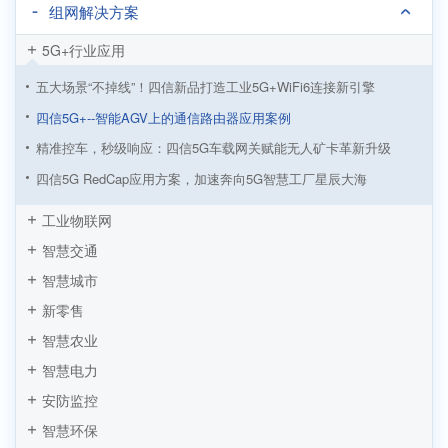
组网解决方案
5G+行业应用
五大场景“不掉线”！四信新品打造工业5G+WiFi6连接新引擎
四信5G+--智能AGV上的通信路由器应用案例
精准控车，秒级响应：四信5G车载网关赋能无人矿卡革新升级
四信5G RedCap应用方案，加速奔向5G智慧工厂星辰大海
从制造到智造！四信5G工业路由器赋能5G LAN全连接工厂建设
工业物联网
四信5G工业路由器助力5G LAN智慧工厂应用方案加速落地
智慧交通
5G工业路由器智慧塔吊无线监测方案，四信让施工安全看得见
智慧城市
5G+智慧工厂数据采集监控方案 “数字工厂”到“物联工厂”
新零售
AGV小车基于四信5G工业路由器的应用
智慧农业
工业机器人远程监控系统方案
智慧电力
安防监控
智慧环保