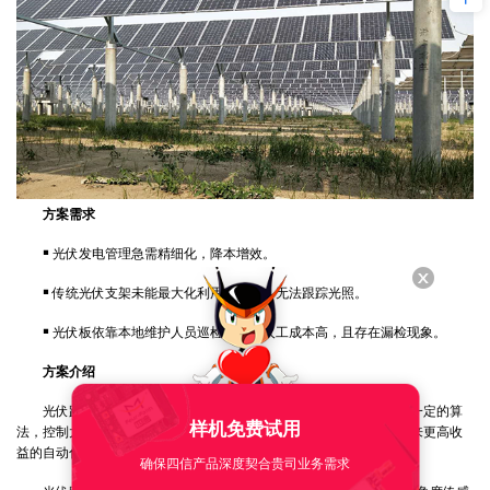
方案需求
￭ 光伏发电管理急需精细化，降本增效。
￭ 传统光伏支架未能最大化利用太阳能，无法跟踪光照。
￭ 光伏板依靠本地维护人员巡检管理，人工成本高，且存在漏检现象。
方案介绍
光伏跟踪支架自动控制系统，是一种能随着太阳角度变化，按照一定的算
样机免费试用
法，控制太阳能板转动，增加有效受光面积，从而增加电厂发电量带来更高收
益的自动化控制系统，可以理解为“向日葵”。
确保四信产品深度契合贵司业务需求