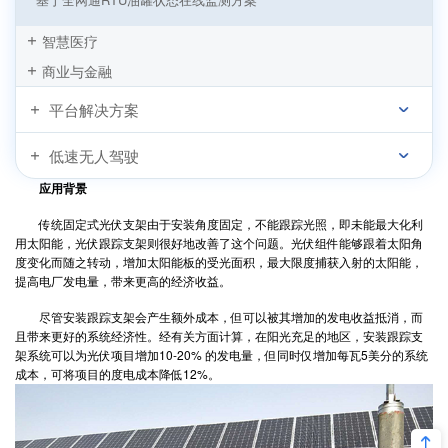
城市燃气管网无线监测方案
智慧医疗
基于LoRa技术的光伏跟踪支架自动控制系统
商业与金融
四信DTU基于气象站无线监测系统应用
平台解决方案
物联网水力平衡及防盗暖监测系统解决方案
“没有污染的GDP”，四信与达康书记一起守护！
低速无人驾驶
四信IP MODEM基于PM2.5在线监测系统
应用背景
传统固定式光伏支架由于安装角度固定，不能跟踪光照，即未能最大化利
用太阳能，光伏跟踪支架则很好地改善了这个问题。光伏组件能够跟着太阳角
度变化而随之转动，增加太阳能板的受光面积，最大限度捕获入射的太阳能，
提高电厂发电量，带来更高的经济收益。
尽管安装跟踪支架会产生额外成本，但可以被其增加的发电收益抵消，而
且带来更好的系统经济性。经有关方面计算，在阳光充足的地区，安装跟踪支
架系统可以为光伏项目增加10-20% 的发电量，但同时仅增加每瓦5美分的系统
成本，可将项目的度电成本降低12%。