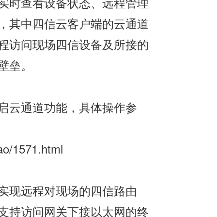
实时查看设备状态、远程管理
，其中四信云客户端的云通道
程访问现场四信设备及所接的
壁垒。
启云通道功能，具体操作参
ao/1571.html
实现远程对现场的四信路由
支持访问网关下接以太网的终