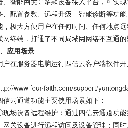
器、智能⽹关等多款设备接入平台，可实现
备、配置参数、远程升级、智能诊断等功能
能，极大方便用户在任何时间、任何地点远
联网终端，打通了不同局域网网络不互通的
2、应用场景
用户在服务器电脑运行四信云客户端软件开
：
ttp://www.four-faith.com/support/yuntongd
四信云通道功能主要使用场景如下：
①现场设备远程维护：通过四信云通道功能
、网关设备进行远程访问及设备管理；同时