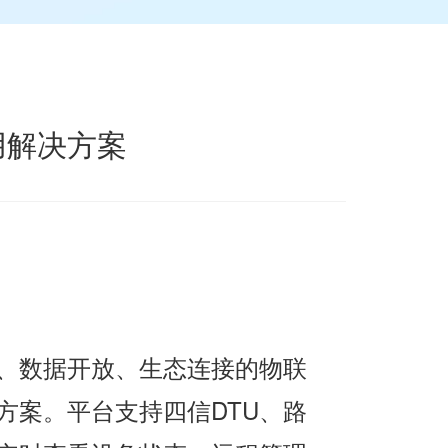
用解决方案
、数据开放、⽣态连接的物联
⽅案。平台⽀持四信DTU、路