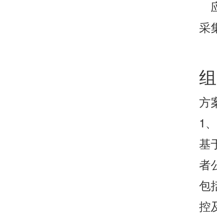
采
组
方
1
基
者
包
控