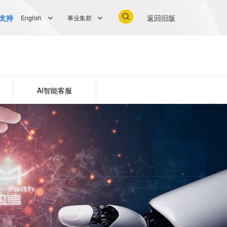
支持
返回旧版
English
事业集群
AI智能客服