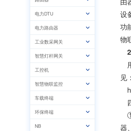
由
设
电力DTU
功
电力路由器
物
工业数采网关
智慧灯杆网关
工控机
见
智慧物联监控
h
车载终端
环保终端
器
NB