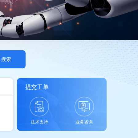
提交工单
技术支持
业务咨询