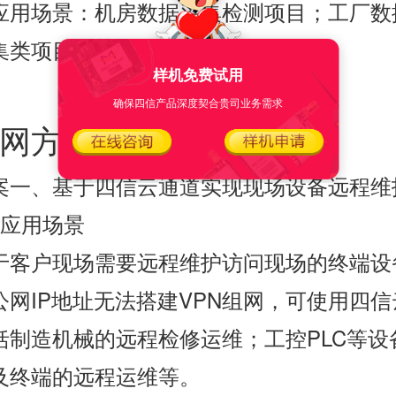
应用场景：机房数据采集检测项目；工厂数
集类项目等。
样机免费试用
确保四信产品深度契合贵司业务需求
网方案
案一、基于四信云通道实现现场设备远程维
、应用场景
于客户现场需要远程维护访问现场的终端设
公网IP地址无法搭建VPN组网，可使用四
括制造机械的远程检修运维；工控PLC等
及终端的远程运维等。