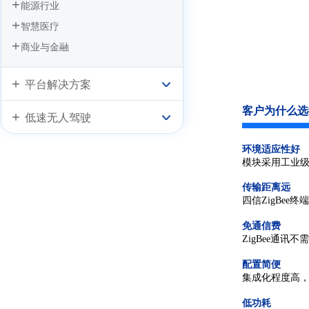
能源行业
智慧医疗
商业与金融
平台解决方案
客户为什么选
低速无人驾驶
环境适应性好
模块采用工业
传输距离远
四信ZigBee
免通信费
ZigBee通
配置简便
集成化程度高
低功耗