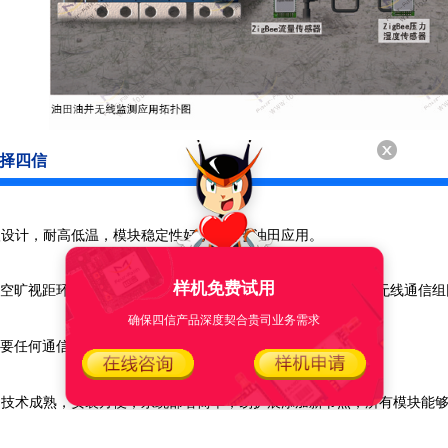
择四信
级设计，耐高低温，模块稳定性好，适合于油田应用。
样机免费试用
终端空旷视距环境下的无线通信距离达500-2500米，特别符合油井无线通信
确保四信产品深度契合贵司业务需求
讯不需要任何通信费用，为整个项目节省大量的通信费用支出。
，技术成熟，安装方便，系统部署简单，易扩展添加新节点，所有模块能