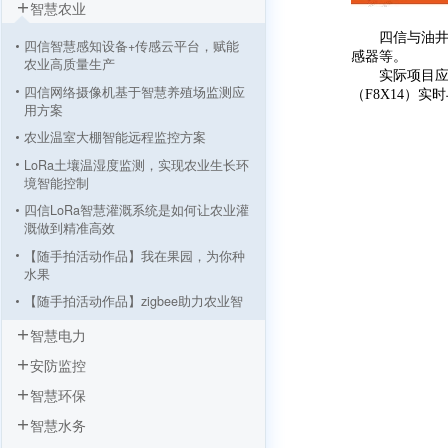
智慧农业
四信与油井仪表
四信智慧感知设备+传感云平台，赋能
感器等。
农业高质量生产
实际项目应用中
四信网络摄像机基于智慧养殖场监测应
（F8X14）
用方案
农业温室大棚智能远程监控方案
LoRa土壤温湿度监测，实现农业生长环
境智能控制
四信LoRa智慧灌溉系统是如何让农业灌
溉做到精准高效
【随手拍活动作品】我在果园，为你种
水果
【随手拍活动作品】zigbee助力农业智
能灌溉系统
智慧电力
四信ZigBee模块助力大庆油田油井无线
安防监控
监测应用
通过ZigBee实现油田油井无线监测应用
智慧环保
智慧水务