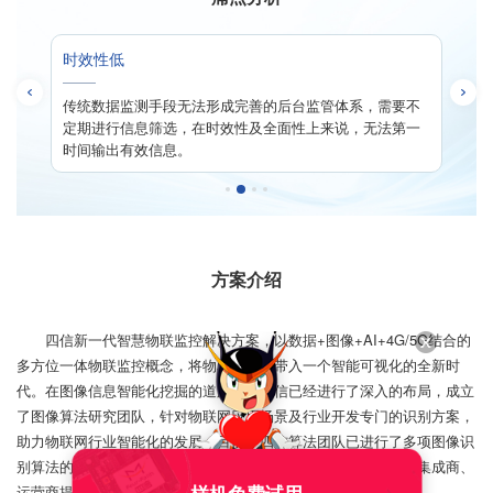
时效性低
数
过程
传统数据监测手段无法形成完善的后台监管体系，需要不
对
高，
定期进行信息筛选，在时效性及全面性上来说，无法第一
进
时间输出有效信息。
丢
方案介绍
四信新一代智慧物联监控解决方案，以数据+图像+AI+4G/5G结合的
多方位一体物联监控概念，将物联网行业带入一个智能可视化的全新时
代。在图像信息智能化挖掘的道路上，四信已经进行了深入的布局，成立
了图像算法研究团队，针对物联网应用场景及行业开发专门的识别方案，
助力物联网行业智能化的发展。目前，四信算法团队已进行了多项图像识
别算法的开发，并已为政府部门、企事业单位、行业用户、系统集成商、
运营商提供高可信的AI图像识别产品及相关解决方案。