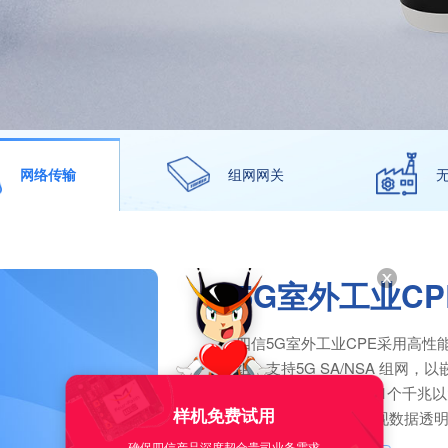
网络传输
组网网关
5G室外工业CP
四信5G室外工业CPE采用高性
组，支持5G SA/NSA 组网
RS232和1个RS485、1个千
样机免费试用
及支持WiFi 功能，实现数据
确保四信产品深度契合贵司业务需求