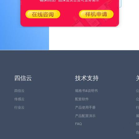
5G工业CPE F-NR200
四信云
技术支持
四信云
规格书&说明书
传感云
配套软件
行业云
产品使用手册
产品配置演示
FAQ