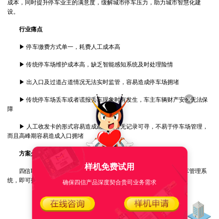
成本，同时提升停车业主的满意度，缓解城市停车压力，助力城市智慧化建
设。
行业痛点
▶ 停车缴费方式单一，耗费人工成本高
▶ 传统停车场维护成本高，缺乏智能感知系统及时处理险情
▶ 出入口及过道占道情况无法实时监管，容易造成停车场拥堵
▶ 传统停车场丢车或者谎报丢车现象时有发生，车主车辆财产安全无法保
障
▶ 人工收发卡的形式容易造成疏漏或者无记录可寻，不易于停车场管理，
而且高峰期容易造成入口拥堵
方案介绍
样机免费试用
四信联合某公司停车系统，打造出从前端到云端的一体式智慧停车管理系
统，即可打破单一停车场的信息孤岛，实现集团停车场的集中管理。
确保四信产品深度契合贵司业务需求