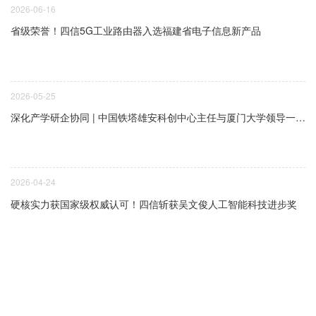
2026-06-16
省级荣誉！四信5G工业路由器入选福建省电子信息新产品
2026-05-25
深化产学研企协同 | 中国铁塔雄安科创中心主任与厦门大学领导一行莅临四信参观交流
2026-04-24
硬核实力获国家级权威认可！四信斩获吴文俊人工智能科技进步奖
400-8838-199