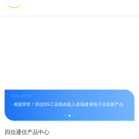
English
2026-06-16
2026-
· 五部门联合发文，智能驾驶落地加速！四信全栈方案多场景率先跑通
· 省级荣誉！四信5G工业路由器入选福建省电子信息新产品
· 
四信通信产品中心