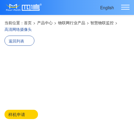
English
当前位置：
首页
>
产品中心
>
物联网行业产品
>
智慧物联监控
>
高清网络摄像头
返回列表
4G/5G物联网高清摄像头F-SC241
· 工业级5G IoT摄像仪
· 可内嵌硬盘，存储容量大
· 集成RTU功能，定制多种行业接口及协议
· 可定制各类AI图像识别功能
· 数据采集+图像采集+5G+AI多重联动
样机申请