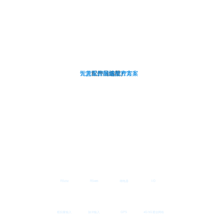
无人管控区域监控方案
智慧工厂智能生产方案
边缘计算·自主识别
货车智能监控方案
5G/4G无线互联
配件（选配）
IoT接口集成
智慧物联
坚若磐石
产品细节
无惧恶劣应用场景
前端智能一体化
不受有线束缚
高度可定制化
人车识别
移动侦测
水位检测
区域入侵
四信新一代智慧物联监控解决方案，
以数据+图像+ AI + 4G/5G结合的多方位一体物联监控概念，
将物联网行业带入一个智能可视化的全新时代。
RS232
RS485
继电器
I/O
模拟量输入
脉冲输入
GPS
4G/5G通信网络