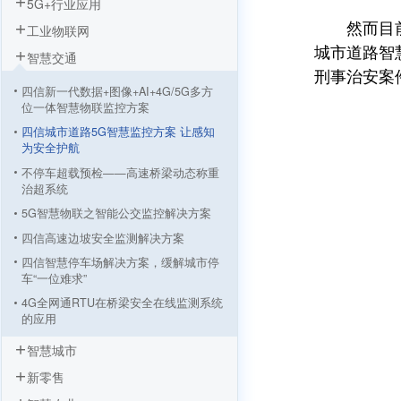
5G+行业应用
然而目前的
工业物联网
城市道路智
智慧交通
刑事治安案
四信新一代数据+图像+AI+4G/5G多方
位一体智慧物联监控方案
四信城市道路5G智慧监控方案 让感知
为安全护航
不停车超载预检——⾼速桥梁动态称重
治超系统
5G智慧物联之智能公交监控解决方案
四信高速边坡安全监测解决方案
四信智慧停车场解决方案，缓解城市停
车“一位难求”
4G全网通RTU在桥梁安全在线监测系统
的应用
四信电子警察抓拍系统应用方案
智慧城市
城市路灯无线通信监控系统解决方案
新零售
全网通工业路由器在交通道路违章电子