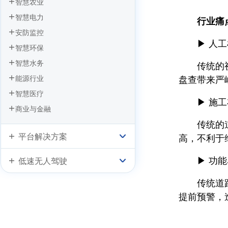
智慧农业
抓拍系统的应用方案
智慧电力
行业痛
安防监控
▶ 人工
智慧环保
智慧水务
传统的视频
盘查带来严
能源行业
智慧医疗
▶ 施工
商业与金融
传统的道路
平台解决方案
高，不利于
▶ 功能
低速无人驾驶
传统道路监
提前预警，