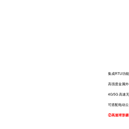
集成RTU功能
高强度金属外壳
4G/5G 高速
可搭配电动云台
②
高速球形摄