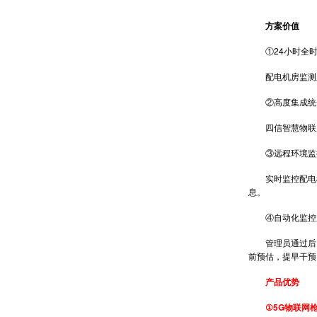
方案价值
①24小时全时
配电机房监测系
②高度集成统一
四信智慧物联监
③远程环境监控
实时监控配电机
息。
④自动化监控系
管理员通过后台
前预估，提早干预
产品优势
①5G物联网