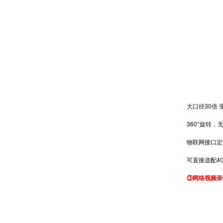
大口径30倍 
360°旋转，
物联网接口定制
可直接选配4G
③网络视频录