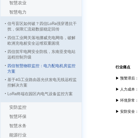
智慧农业
智慧电力
信号盲区如何破？四信LoRa强穿透抗干
扰，保障汇流箱数据稳定回传
四信工业网关落地挪威充电网络，破解
欧洲充电桩安全运维双重困境
四信筑牢电网安全防线，东南亚变电站
远程控制升级
四信智慧物联监控：电力配电机房监控
行业痛点
方案
▶ 预警滞后：
基于4G工业路由器光伏发电无线远程监
控解决方案
▶ 人力成本：
LoRa终端在园区内电气设备监控方案
▶ 环境异常：普
安防监控
▶ 安防安全：
智慧环保
智慧水务
能源行业