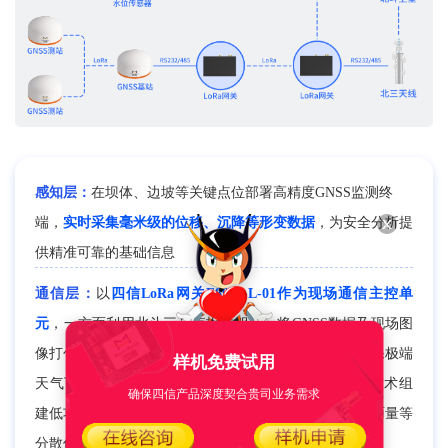
感知层：
在坝体、边坡等关键点位部署高精度GNSS监测终
端，
实时采集毫米级的位移、沉降等形变数据
，为安全分析提
供精准可靠的基础信息
通信层：
以
四信LoRa网关F8926-L-01作为现场通信主控单
元
，一方面利用北斗三号短报文服务，将GNSS数据及现场图
像打包通过卫星直传指挥中心，不受地面网络限制，确保极端
样机免费试用
天气下的通信“生命线”；另一方面在库区内通过LoRa技术组
确保四信产品深度契合贵司业务需求
建低功耗、广覆盖的无线传感网络，汇聚渗压、水位、雨量等
分散传感器数据至通信主站，实现双链路协同保障