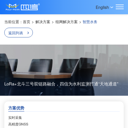
English
当前位置：
首页
>
解决方案
>
组网解决方案
>
智慧水务
返回列表
LoRa+北斗三号双链路融合，四信为水利监测打通“天地通道”
方案优势
实时采集
高精度GNSS