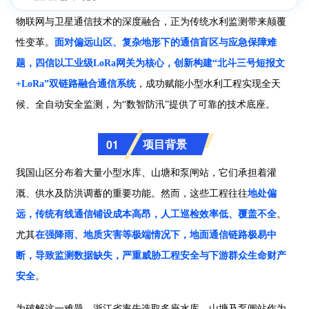
物联网与卫星通信技术的深度融合，正为传统水利监测带来颠覆
性变革。
面对偏远山区、复杂地形下的通信盲区与应急保障难
题，四信以工业级LoRa网关为核心，创新构建“北斗三号短报文
+LoRa”双链路融合通信系统
，成功赋能小型水利工程实现全天
候、全自动安全监测，为“数智防汛”提供了可靠的技术底座。
项目背景
01
我国山区分布着大量小型水库、山塘和泵闸站，它们承担着灌
溉、供水及防洪调蓄的重要功能。然而，这些工程往往
地处偏
远，传统有线通信铺设成本高昂，人工巡检效率低、覆盖不全
。
尤其
在强降雨、地质灾害等极端情况下，地面通信链路极易中
断，导致监测数据缺失，严重威胁工程安全与下游群众生命财产
安全
。
为破解这一难题，浙江省率先选取多座水库、山塘及泵闸站作为