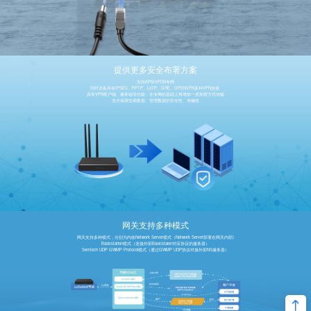
提供更多安全布署方案
支持APN/VPDN专网
同时设备具有IPSEC、PPTP、L2TP、GRE、OPENVPN多种VPN连接
具有VPN客户端、服务端等功能，在专网的基础上再增加一层加密方式传输
充分保障交易数据、管理数据的安全性、准确性
网关支持多种模式
网关支持多种模式，分别为内嵌Network Server模式（Network Server部署在网关内部)
Basicstation模式（连接外部Basicstaion对应协议的服务器）
Semtech UDP GWMP Protocol模式（通过GWMP UDP协议对接外部NS服务器）