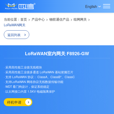
English
当前位置：
首页
>
产品中心
>
物联通信产品
>
组网网关
>
LoRaWAN网关
返回列表
LoRaWAN室内网关 F8926-GW
· 采用高性能工业级无线模块
· 采用高性能工业级多通道 LoRaWAN 基站射频芯片
· 支持 LoRaWAN 协议： ClassA、ClassB*、ClassC
· 支持LoRaWAN 网络协议无线数据传输功能
· WDT 看门狗设计，保证系统稳定
· 以太网接口内置 1.5KV 电磁隔离保护
样机申请