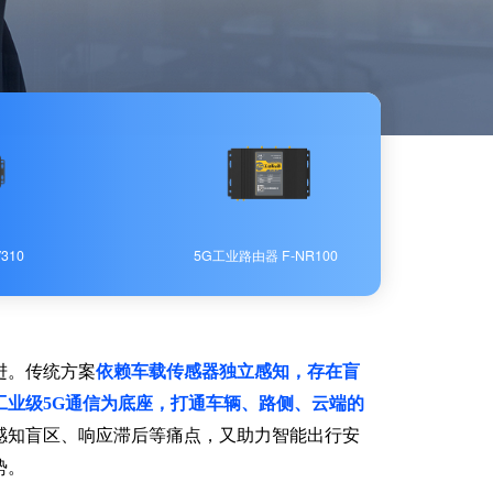
310
5G工业路由器 F-NR100
进。传统方案
依赖车载传感器独立感知，存在盲
工业级5G通信为底座，打通车辆、路侧、云端的
感知盲区、响应滞后等痛点，又助力智能出行安
势。