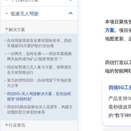
低速无人驾驶
本项目聚焦
解决方案
方案
。项目
地图更新、
自动驾驶系统安全要求国标发布，四信
车规级5G方案护航行业合规
一台网关，远程全通——四信车载视频
网关如何成为矿山“隐形驾驶员”？
四信打造以
四信智慧港口无人集卡方案，保障港区
端的智能网
全天候智能运行
算力的理性回归：自动驾驶下半场的算
力之争
四信5G工
四信5G+无人驾驶解决方案，告别远程
产品支持5
接管“掉线时刻”
四信5G路由器驱动无人巡逻车，构建主
毫秒级故
动预防型立体安防体系
的“数字神
四信5G无人驾驶清扫车方案，用科技为
行业资讯
环卫工人“遮风挡雨”