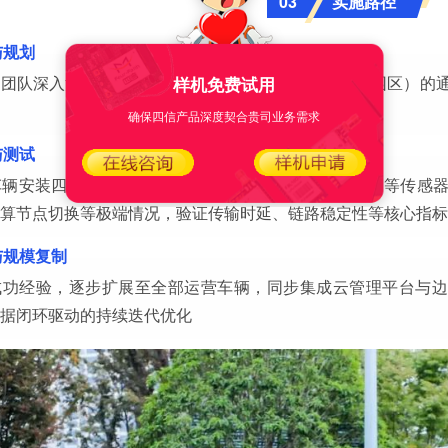
实施路径
03
与规划
样机免费试用
团队深入沟通，分析不同场景下（城市道路、高速、园区）的通
确保四信产品深度契合贵司业务需求
与测试
车辆安装四信工业级5G路由器，连接摄像头、激光雷达等传感
算节点切换等极端情况，验证传输时延、链路稳定性等核心指标
与规模复制
成功经验，逐步扩展至全部运营车辆，同步集成云管理平台与边
据闭环驱动的持续迭代优化