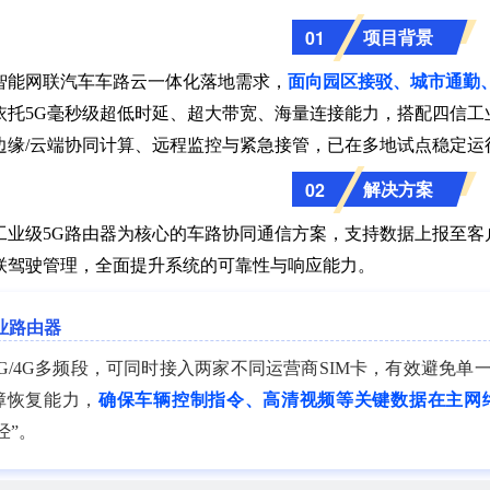
项目背景
01
智能网联汽车车路云一体化落地需求，
面向园区接驳、城市通勤
依托5G毫秒级超低时延、超大带宽、海量连接能力，搭配四信工
边缘/云端协同计算、远程监控与紧急接管，已在多地试点稳定运
解决方案
02
工业级5G路由器为核心的车路协同通信方案，支持数据上报至客
联驾驶管理，全面提升系统的可靠性与响应能力。
业路由器
G/4G多频段，可同时接入两家不同运营商SIM卡，有效避免
障恢复能力，
确保车辆控制指令、高清视频等关键数据在主网
经”。