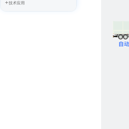
技术应用
四信5G车载网关：筑牢应急车通信“生
命线”，抢占救援黄金时间
四信5G+无人驾驶矿卡运输方案，筑牢
矿区作业安全底座
四信5G+无人驾驶方案加速驶向智能汽
车时代