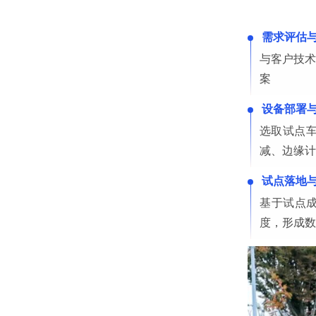
需求评估
与客户技术
案
设备部署
选取试点
减、边缘计
试点落地
基于试点
度，形成数