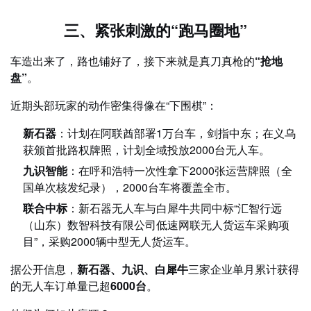
三、紧张刺激的“跑马圈地”
车造出来了，路也铺好了，接下来就是真刀真枪的
“抢地
盘”
。
近期头部玩家的动作密集得像在“下围棋”：
新石器
：计划在阿联酋部署1万台车，剑指中东；在义乌
获颁首批路权牌照，计划全域投放2000台无人车。
九识智能
：在呼和浩特一次性拿下2000张运营牌照（全
国单次核发纪录），2000台车将覆盖全市。
联合中标
：新石器无人车与白犀牛共同中标“汇智行远
（山东）数智科技有限公司低速网联无人货运车采购项
目”，采购2000辆中型无人货运车。
据公开信息，
新石器、九识、白犀牛
三家企业单月累计获得
的无人车订单量已超
6000台
。