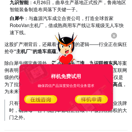
九识智能
：4月26日，曲阜生产基地正式投产，鲁南地区
智能装备制造布局落下关键一子。
白犀牛
：与鑫源汽车成立合资公司，打造全球首家
RoboVan主机厂，借成熟商用车产线让车规级无人车快
速下线。
这股扩产潮背后，还藏着一层更深的逻辑——行业正在疯狂
抢夺
“主机厂”的造车底蕴
。
除白犀牛绑定鑫源外，
新石器牵手江淮、九识联姻东风
等案
例表明：头部玩家正试图用工业级的制造标准，驯服互联网
样机免费试用
级的代码逻辑。这种“自动驾驶+整车制造”的合流，不仅是
为了拉满产量，更是为了提前占据
“车规级”制造的制高点
，
确保四信产品深度契合贵司业务需求
为未来可能出现的“车辆制造权回收”预埋伏笔。
只有手握车规级的生产能力和合规资质，才能在行业洗牌
时，确保每一台下线的车都名正言顺，不被挡在路权的大
门之外。