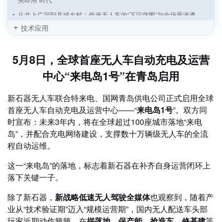
从北上广深到县城乡村：低速无人车的“下沉突围”与全场景渗透
技术应用
传统车企“跑步入场”：低速无人物流车从初创主导迈向“整车+智
驾”深度融合
5月8日，全球首座无人车自动充电及运营
无人矿区通信新基建：双方案，全场景，零卡顿
无人车“大航海时代”：四大场景挺进深蓝，全球运力重构战打响
中心“来电岛1号”在青岛启用
自动驾驶“分拆潮”起：估值逻辑变天，还是战略必然？
新石器无人车联合特来电、国网青岛供电公司正式启用全球
智能网联汽车：从“新能源汽车之都”到“无人之境”领跑者
首座无人车自动充电及运营中心——“
来电岛1号
”。双方同
“无人驾驶、有人运营”困局何解？来电岛：自动补能+智能运营+城
时宣布：未来3年内，将在全球超过100座城市落地“来电
市成网
岛”，并配合充电网络建设，支撑数十万辆级无人车的全流
无人配送车“遍地跑”的时代，正从山东加速到来
程自动运维。
这一“来电岛”的落地，标志着新石器在补齐自身运营闭环上
落下关键一子。
除了新石器，
新战略低速无人驾驶全媒体
也观察到，随着产
业从“技术验证期”迈入“规模运营期”，国内无人配送车头部
玩家近期动作频频，在
拼落地、保产能、抢造车、修基建
等