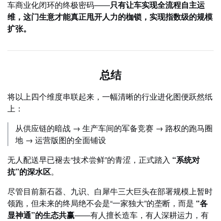
车商业化闭环的终极密码——
只有让车实现全流程自主运
维，这门生意才能真正甩开人力的枷锁，实现指数级的规模
扩张。
总结
将以上四个维度串联起来，一幅清晰的行业进化图便跃然纸
上：
从供应链的暗战 → 生产车间的军备竞赛 → 路权的跑马圈
地 → 运营版图的全面铺设
无人配送早已褪去“技术尝鲜”的青涩，正式踏入
“系统对
抗”的深水区
。
尽管目前新石器、九识、白犀牛三大巨头在部署规模上暂时
领跑，但未来的终局绝不会是“一家独大”的垄断，而是
“各
显神通”的生态共赢
——有人擅长造车，有人深耕运力，有