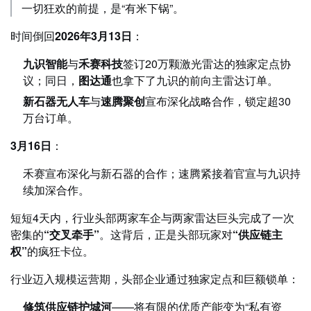
一切狂欢的前提，是“有米下锅”。
时间倒回
2026年3月13日
：
九识智能
与
禾赛科技
签订20万颗激光雷达的独家定点协
议；同日，
图达通
也拿下了九识的前向主雷达订单。
新石器无人车
与
速腾聚创
宣布深化战略合作，锁定超30
万台订单。
3月16日
：
禾赛宣布深化与新石器的合作；速腾紧接着官宣与九识持
续加深合作。
短短4天内，行业头部两家车企与两家雷达巨头完成了一次
密集的
“交叉牵手”
。这背后，正是头部玩家对
“供应链主
权”
的疯狂卡位。
行业迈入规模运营期，头部企业通过独家定点和巨额锁单：
修筑供应链护城河
——将有限的优质产能变为“私有资