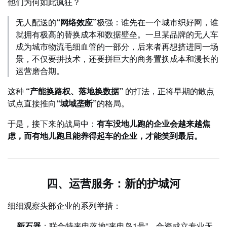
他们为何如此疯狂？
无人配送的
“网络效应”
极强：谁先在一个城市织好网，谁
就拥有极高的替换成本和数据壁垒。一旦某品牌的无人车
成为城市物流毛细血管的一部分，后来者再想挤进同一场
景，不仅要拼技术，还要拼巨大的商务置换成本和漫长的
运营磨合期。
这种
“产能换路权、落地换数据”
的打法，正将早期的散点
试点直接推向
“城域垄断”
的格局。
于是，接下来的战局中：
有车没地儿跑的企业会越来越焦
虑，而有地儿跑且能养得起车的企业，才能笑到最后。
四、运营服务：新的护城河
细细观察头部企业的系列举措：
新石器
：联合特来电落地“来电岛1号”，合资成立专业无