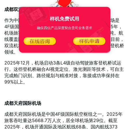
成都双流国际机场
样机免费试用
作为中国西南地区重要的航空枢纽，成都双流国际机场是
4F级国际机场、中国八大区域性枢纽机场之一。2025年，
确保四信产品深度契合贵司业务需求
机场旅客吞吐量为3351.9万人次，货邮量达73.56万吨。航
线覆盖国内外78个国际地区，通航城市超过200个。目前，
双流机场的无人驾驶技术部署主要集中在货运物流和登机桥
领域。
2025年12月，机场启动3条L4级自动驾驶旅客登机桥试运
行。这些登机桥融合AI视觉定位、激光测距等技术，可自主
完成舱门识别、路径规划与精准对接，靠接成功率保持在
99%以上。
成都天府国际机场
成都天府国际机场是中国4F级国际航空枢纽之一。2025年
旅客吞吐量达5668.7万人次，居全球机场第29位。截至
2025年，机场开通国际及地区航线68条、国内航线373