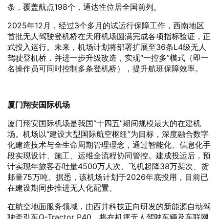
条，覆盖航点198个，通达性位居全国前列。
2025年12月，经过3个多月的试运行保障工作，西南地区
首批无人驾驶登机桥在天府机场圆满完成各项指标验证，正
式投入运行。未来，机场计划将部署扩展至36条L4级无人
驾驶登机桥，并进一步升级改造，实现“一控多”模式（即一
名操作员可同时控制多条登机桥），提升航班保障效率。
厦门翔安国际机场
厦门翔安国际机场是我国“十四五”期间规模最大的在建机
场。机场以“建设大型国际航空枢纽”为目标，深度融合数字
化建造技术与全生命周期管理理念，通过智能化、信息化手
段实现设计、施工、运维全流程协同管控。建成投运后，预
计实现年旅客吞吐量4500万人次、飞机起降38万架次、货
邮量75万吨。据悉，该机场计划于2026年底投用，目前已
在建设期同步推进无人化配置。
在航空地面服务领域，由西井科技正向研发的新能源自动驾
驶牵引车Q-Tractor P40，将在机坪无人驾驶车辆及车联网