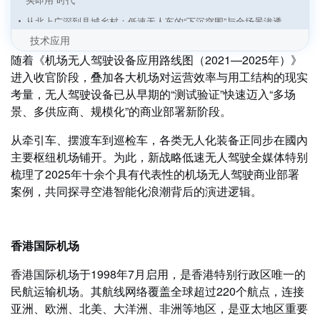
从北上广深到县城乡村：低速无人车的“下沉突围”与全场景渗透
技术应用
传统车企“跑步入场”：低速无人物流车从初创主导迈向“整车+智
随着《机场无人驾驶设备应用路线图（2021—2025年）》
驾”深度融合
进入收官阶段，叠加各大机场对运营效率与用工结构的现实
无人矿区通信新基建：双方案，全场景，零卡顿
考量，无人驾驶设备已从早期的“测试验证”快速迈入“多场
无人车“大航海时代”：四大场景挺进深蓝，全球运力重构战打响
景、多供应商、规模化”的商业部署新阶段。
自动驾驶“分拆潮”起：估值逻辑变天，还是战略必然？
从牵引车、摆渡车到巡检车，各类无人化装备正同步在國內
智能网联汽车：从“新能源汽车之都”到“无人之境”领跑者
主要枢纽机场铺开。为此，新战略低速无人驾驶全媒体特别
“无人驾驶、有人运营”困局何解？来电岛：自动补能+智能运营+城
梳理了2025年十余个具有代表性的机场无人驾驶商业部署
市成网
案例，共同探寻空港智能化浪潮背后的演进逻辑。
无人配送车“遍地跑”的时代，正从山东加速到来
香港国际机场
香港国际机场于1998年7月启用，是香港特别行政区唯一的
民航运输机场。其航线网络覆盖全球超过220个航点，连接
亚洲、欧洲、北美、大洋洲、非洲等地区，是亚太地区重要