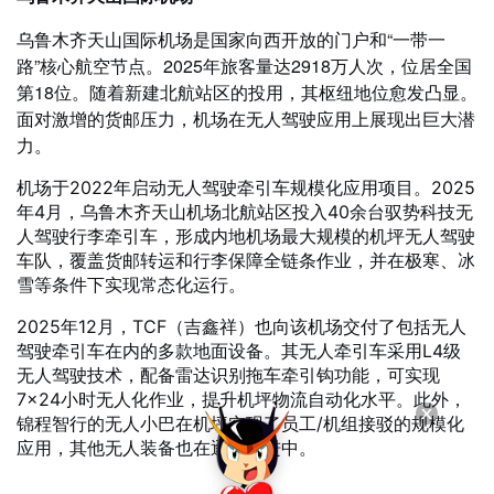
乌鲁木齐天山国际机场是国家向西开放的门户和“一带一
路”核心航空节点。2025年旅客量达2918万人次，位居全国
第18位。随着新建北航站区的投用，其枢纽地位愈发凸显。
面对激增的货邮压力，机场在无人驾驶应用上展现出巨大潜
力。
机场于2022年启动无人驾驶牵引车规模化应用项目。2025
年4月，乌鲁木齐天山机场北航站区投入40余台驭势科技无
人驾驶行李牵引车，形成内地机场最大规模的机坪无人驾驶
车队，覆盖货邮转运和行李保障全链条作业，并在极寒、冰
雪等条件下实现常态化运行。
2025年12月，TCF（吉鑫祥）也向该机场交付了包括无人
驾驶牵引车在内的多款地面设备。其无人牵引车采用L4级
无人驾驶技术，配备雷达识别拖车牵引钩功能，可实现
7×24小时无人化作业，提升机坪物流自动化水平。此外，
锦程智行的无人小巴在机坪实现了员工/机组接驳的规模化
应用，其他无人装备也在逐步推进中。