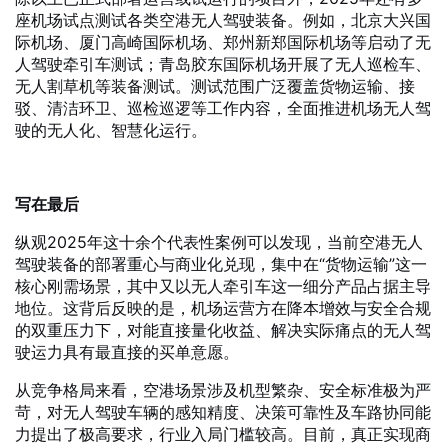
座机场试点测试各类空港无人驾驶装备。例如，北京大兴国
际机场、厦门高崎国际机场、郑州新郑国际机场等启动了无
人驾驶牵引车测试；青岛胶东国际机场开展了无人巡检车、
无人割草机等装备测试。测试范围广泛覆盖货物运输、接
驳、清洁环卫、巡检巡逻等工作内容，全面推进机场无人驾
驶的无人化、智慧化运行。
写在最后
纵观2025年这十余个代表性案例可以发现，当前空港无人
驾驶装备的部署重心与商业化兑现，集中在“货物运输”这一
核心刚需场景，其中又以无人牵引车这一细分产品占据主导
地位。这背后反映的是，机场运营方在降本增效与安全合规
的双重压力下，对能直接量化收益、解决实际痛点的无人驾
驶运力具有最直接的买单意愿。
从竞争格局来看，空港场景涉及机型繁杂、安全标准极为严
苛，对无人驾驶车辆的感知精度、决策可靠性及车路协同能
力提出了极高要求，行业入局门槛较高。目前，真正实现商