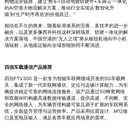
构物流全链路，建立‘整车+自动驾驶软硬件+车路云’一体化
的AI空港大物流解决方案，推动行业实现从‘数智化升
级’到‘生产时序再造’的价值跃迁。”
相信在不久的将来，随着标准体系的完善、多技术的进一步
融合，以及更多像西井科技这样深耕场景、软硬一体化的解
决方案落地，中国空港的“无人之境”将从枢纽机场向中小机
场辐射，从地面运输向全域智能协同不断演进。
四信车载通信产品推荐
四信FTV300 是一款专为智能车联网领域开发的5G车载网
关，集成了新一代车联网通信、定位与边缘计算能力，为车
辆提供稳定可靠的网络连接服务。该产品通过5G蜂窝网络
和双频WiFi构建高速数据传输通道，提供高速、不间断、安
全的网络接入，为车辆管理构建可靠且易于扩展的车联网系
统，全面提升管理与运营效率。产品采用抗震设计、M12接
口及宽电压输入，满足各类车载应用场景的需求。