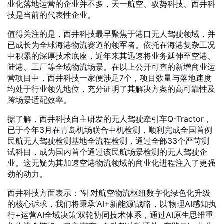
业化落地运营的企业并不多，天一航空、驭势科技、西井科
技是当前的代表性企业。
值得关注的是，西井科技最早聚焦于港口无人驾驶领域，并
已成长为全球海港物流赛道的领军者。依托在海港复杂工况
中积累的深厚技术底座，近年来其迅速将业务延伸至空港、
陆港、工厂等全域物流场景。在以上公开可查的新增商业运
营项目中，西井科技一家便涉足7个，项目数量与落地速度
均处于行业领先地位，充分证明了其解决方案的高可靠性及
跨场景适配效率。
据了解，西井科技自主研发的无人驾驶牵引车Q-Tractor，
已于今年3月在青岛机场联合中机检测，顺利完成全国首例
民航无人驾驶检测基地全流程检测，通过全部33个严苛测
试科目，成为国内首个通过该民航场景检测的无人驾驶企
业。这无疑为其加速空港物流领域的商业化进程注入了更强
劲的动力。
西井科技方面表示：“针对航空物流枢纽数字化绿色化升级
的核心诉求，我们将秉承‘AI+新能源’战略，以‘物理AI感知执
行+运营AI全域决策’双轮协同技术体系，通过AI原生思维重