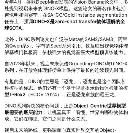
今年4月，谷歌DeepMind发表的Vision Banana论文中，多
处提到视启未来的DINO-X模型。这篇论文的署名作者包括
何恺明和谢赛宁，在SA-CO/Gold instance segmentation
任务上，强调
DINO-X是zero-shot transfer物体理解的全
球SOTA
。
此外，DINO系列论文也广泛被Meta的SAM2/SAM3、阿里
的Qwen系列、字节的Seed系列引用。这反映出视觉物体理
解基模门槛极高，依赖强大的视觉基座大模型预训练能力。
自2023年以来，视启未来凭借Grounding-DINO与DINO-X
系列，在开放物体理解榜单上保持了最长的连续领先时间。
有趣的是，DINO的意思是「恐龙」，恐龙也是这个团队各
种模型的标志。他们还有一个基于视觉提示做物体检测的模
型
T-Rex2
（ECCV 2024），正是恐龙家族的霸王龙。
DINO系列解决的核心问题，正是
Object-Centric世界模型
最需要的底层能力
：让机器真正「看懂」世界由哪些物体构
成、它们在哪里、它们之间是什么关系。
视启未来的路线，更强调面向真实世界交互的Object-