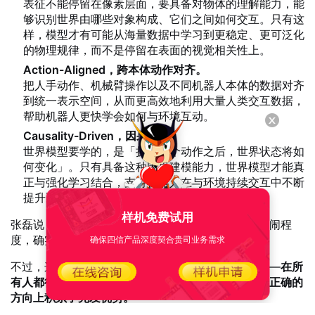
表征不能停留在像素层面，要具备对物体的理解能力，能
够识别世界由哪些对象构成、它们之间如何交互。只有这
样，模型才有可能从海量数据中学习到更稳定、更可泛化
的物理规律，而不是停留在表面的视觉相关性上。
Action-Aligned，跨本体动作对齐。
把人手动作、机械臂操作以及不同机器人本体的数据对齐
到统一表示空间，从而更高效地利用大量人类交互数据，
帮助机器人更快学会如何与环境互动。
Causality-Driven，因果驱动。
世界模型要学的，是「执行某个动作之后，世界状态将如
何变化」。只有具备这种因果建模能力，世界模型才能真
正与强化学习结合，支持机器人在与环境持续交互中不断
提升决策、学习和泛化能力。
样机免费试用
张磊说，视启对方向的判断始终正确，只是赛道的热闹程
确保四信产品深度契合贵司业务需求
度，确实超出了当初的预想。
不过，这反而印证了视启坚守隐空间路线的前瞻性——
在所
有人都往像素空间冲的时候，视启已经在更难、也更正确的
方向上积累了先发优势。