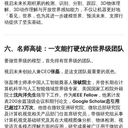
视启未来长期积累的检测、识别、分割、跟踪、3D物体理
解、3D动作理解与开放世界感知能力，不仅让机器更好地
「看见」世界，也为其进一步建模世界、预演未来、支撑行
动提供了坚实基础。
六、名师高徒：一支能打硬仗的世界级团队
要做世界级的模型，首先得有世界级的团队。
视启未来创始人兼CEO
张磊
，是这支团队最重要的底色。
张磊博士师承中国人工智能奠基人
张钹院士
，并曾长期在计
算机科学与人工智能领域世界级专家、美国国家工程院外籍
院士
沈向洋先生
领导下工作。作为
IEEE Fellow
，他累计发
表200余篇顶级会议和期刊论文，
Google Scholar总引用
已超过7.3万次
。他曾在微软亚洲研究院、微软总部研究院
及计算机视觉相关产品部门任首席研究员，带领研究组从事
计算机视觉基础研究及其在大规模图像分析、物体检测、视
觉语言多模态理解方面的应用，研究成果被广泛用于微软必