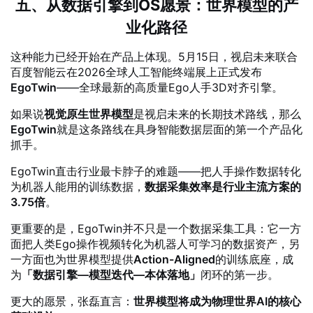
五、从数据引擎到OS愿景：世界模型的产
业化路径
这种能力已经开始在产品上体现。5月15日，视启未来联合
百度智能云在2026全球人工智能终端展上正式发布
EgoTwin
——全球最新的高质量Ego人手3D对齐引擎。
如果说
视觉原生世界模型
是视启未来的长期技术路线，那么
EgoTwin
就是这条路线在具身智能数据层面的第一个产品化
抓手。
EgoTwin直击行业最卡脖子的难题——把人手操作数据转化
为机器人能用的训练数据，
数据采集效率是行业主流方案的
3.75倍
。
更重要的是，EgoTwin并不只是一个数据采集工具：它一方
面把人类Ego操作视频转化为机器人可学习的数据资产，另
一方面也为世界模型提供
Action-Aligned
的训练底座，成
为
「数据引擎—模型迭代—本体落地」
闭环的第一步。
更大的愿景，张磊直言：
世界模型将成为物理世界AI的核心