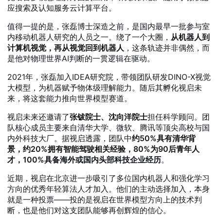
应搜索及认知服务云计算平台。
值得一提的是，张磊博士深造之前，是国内最早一批参与室
内移动机器人研究的人员之一。绕了一个大圈，
从机器人到
计算机视觉，再从视觉回到机器人
，这条轨迹并非偶然，而
是他对物理世界AI判断的一贯逻辑在驱动。
2021年，张磊加入IDEA研究院，带领团队研发DINO-X视觉
大模型，为机器赋予物体级理解能力。随后其孵化视启未
来，将这套能力推向世界模型赛道。
视启未来还邀请了
张钹院士、沈向洋院士
担任科学顾问。团
队核心成员主要来自清华大学、微软、腾讯等顶尖高校与国
内外科技大厂。据视启透露，团队中
约50%具有清华背
景，约20%拥有智能驾驶相关经验，80%为90后青年人
才，100%具备海外或国内头部科技企业经历
。
近期，视启在北京进一步吸引了多位国内机器人和强化学习
方向的优秀年轻算法人才加入。他们的主动选择加入，本身
就是一种投票——投的是视启在世界模型方向上的技术判
断，也是他们对这支团队能够再创辉煌的信心。