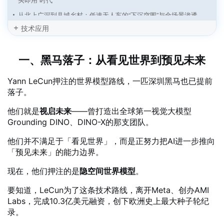
从北上广深到县城乡村：低速无人车的“下沉突围”与全场景渗透
技术应用
传统车企“跑步入场”：低速无人物流车从初创主导迈向“整车+智
驾”深度融合
无人矿区通信新基建：双方案，全场景，零卡顿
一、黑马落子：从看见世界到预见未来
无人车“大航海时代”：四大场景挺进深蓝，全球运力重构战打响
Yann LeCun押注的世界模型路线，一匹深圳黑马也已提前
自动驾驶“分拆潮”起：估值逻辑变天，还是战略必然？
落子。
智能网联汽车：从“新能源汽车之都”到“无人之境”领跑者
他们就是
视启未来
——曾打造出全球第一视觉大模型
“无人驾驶、有人运营”困局何解？来电岛：自动补能+智能运营+城
Grounding DINO、DINO-X的那支团队。
市成网
他们并不满足于「看见世界」，而是正努力把AI进一步推向
无人配送车“遍地跑”的时代，正从山东加速到来
「预见未来」的能力边界。
现在，他们押注的是
隐空间世界模型
。
要知道，LeCun为了这条技术路线，离开Meta、创办AMI
Labs，完成10.3亿美元融资，创下欧洲史上最大种子轮纪
录。