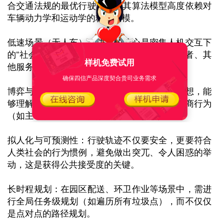
合交通法规的最优行驶轨迹。其算法模型高度依赖对
车辆动力学和运动学的精确建模。
低速场景（无人车）：决策的核心是密集人机交互下
的“社会兼容性”。车辆往往需要与行人、骑行者、其
样机免费试用
他服务车辆在狭窄空间内共享路权。这要求：
确保四信产品深度契合贵司业务需求
博弈与协作：决策算法需具备基本的博弈论思想，能
够理解和预测他方意图，并做出可被理解的协商行为
（如主动礼让、通过轻微移动表达意图）。
拟人化与可预测性：行驶轨迹不仅要安全，更要符合
人类社会的行为惯例，避免做出突兀、令人困惑的举
动，这是获得公共接受度的关键。
长时程规划：在园区配送、环卫作业等场景中，需进
行全局任务级规划（如遍历所有垃圾点），而不仅仅
是点对点的路径规划。