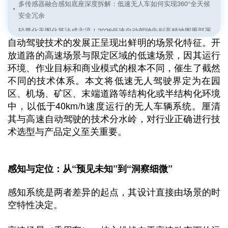
多传感器融合感知底座深度拆解：低速无人车如何实现360°全天候
安全冗余
轻量化无图化算法成主流！2026低速自动驾驶告别高精地图重部署
自动驾驶技术的发展正呈现出鲜明的场景化特征。开
痛点
放道路的高速场景与限定区域的低速场景，因其运行
矿区无人驾驶——在“卫星信号拒止”与“漫天粉尘”中突围
环境、作业目标和商业模式的根本不同，催生了截然
无人环卫——在“厘米级贴边”与“全天候作业”间寻找平衡
不同的技术体系。本文将低速无人驾驶界定为在园
港口室外AGV导航技术场景适配与落地优化方案解析
区、机场、矿区、末端道路等结构化或半结构化环境
中，以低于40km/h速度运行的无人车辆系统。厘清
双剑合璧：Meteor与Genario如何斩断自动驾驶的“长尾”
其与高速自动驾驶的技术分水岭，对行业正确进行技
一文读懂自动驾驶数据闭环：从概念到实践
术选型与产品定义至关重要。
智慧公交与自动泊车——“人-车-路-云”深度协同的出行新范式
封闭与半封闭园区自动化——从厂区物流到无人矿卡的车路云实践
感知与定位：从“预见未知”到“洞察细微”
感知系统是两者差异的起点，其设计直接由场景的时
空特性决定。