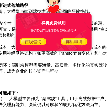
渐进式落地路径
阔，大模型与端到端技术的落地仍面临严峻挑战。
样机免费试用
安全性：端到端模型如同“黑箱”，其决策逻辑难以追溯
可靠，是工程化落地的最大障碍。当前业界普遍采用 “白
确保四信产品深度契合贵司业务需求
端模型的输出进行实时合理性校验与安全兜底。
成本：大模型推理需要大量计算资源。平衡性能与成本的
用神经网络架构（如更高效的Transformer变体）和
闭环：端到端模型需要海量、高质量、多样化的真实驾
环，成为企业的核心资产与壁垒。
可能如下：
年）：大模型主要作为 “副驾驶”工具，用于离线数据生成、自
语义理解能力。决策仍以可解释的规则/优化方法为主。