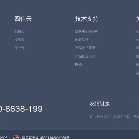
四信云
技术支持
四信云
规格书&说明书
传感云
配套软件
行业云
产品使用手册
产品配置演示
FAQ
友情链接
0-8838-199
动力环境监控
易卖工控网
气
话
-2026
闽公网安备 35021102001059号