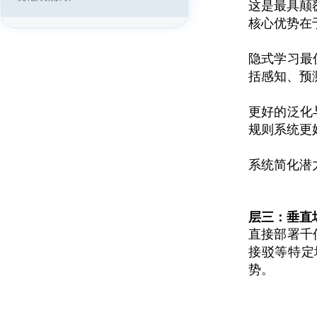
这是最具颠
双剑合璧：Meteor与Genario如何斩断
核心优势在
自动驾驶的“长尾”
一文读懂自动驾驶数据闭环：从概念到
隐式学习最
实践
括感知、预
智慧公交与自动泊车——“人-车-路-
云”深度协同的出行新范式
更好的泛化
封闭与半封闭园区自动化——从厂区物
流到无人矿卡的车路云实践
规则系统更
系统简化潜
层三：垂直
直接部署千
接驳等特定
势。