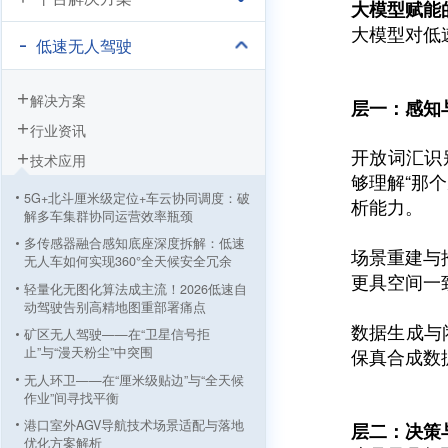
大模型赋能
大模型对低
低速无人驾驶
解决方案
层一：感知
行业资讯
开放词汇识
技术应用
够理解“那
5G+北斗厘米级定位+车云协同调度：破
析能力。
解多车集群协同运营效率瓶颈
多传感器融合感知底座深度拆解：低速
场景重建与推
无人车如何实现360°全天候安全冗余
更具空间一
轻量化无图化算法成主流！2026低速自
动驾驶告别高精地图重部署痛点
数据生成与
矿区无人驾驶——在“卫星信号拒
止”与“漫天粉尘”中突围
保真合成数
无人环卫——在“厘米级贴边”与“全天候
作业”间寻找平衡
港口室外AGV导航技术场景适配与落地
层二：决策
优化方案解析