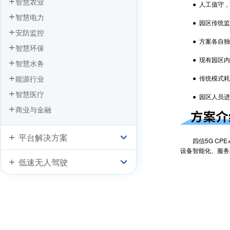
智慧农业
汽车出行无忧
● 人工值守，
智慧旅游之IPC智慧景区视频监控方案
智慧电力
● 园区传统监
基于PLC数据采集网关的智慧公厕应用
安防监控
方案
● 方案各自独
智慧环保
● 现有园区内
智慧水务
能源行业
● 传统模式耗
智慧医疗
● 园区人员进
商业与金融
平台解决方案
四信5G CPE
设备智能化、服务
低速无人驾驶