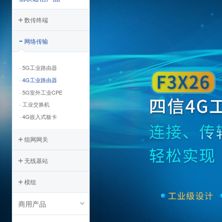
数传终端
网络传输
· 5G工业路由器
· 4G工业路由器
· 5G室外工业CPE
· 工业交换机
· 4G嵌入式板卡
组网网关
无线基站
模组
商用产品