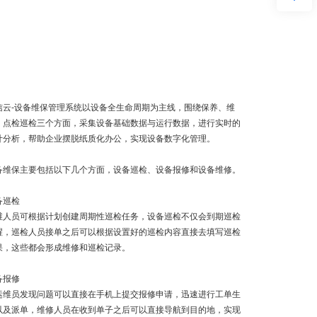
信云-设备维保管理系统以设备全生命周期为主线，围绕保养、维
、点检巡检三个方面，采集设备基础数据与运行数据，进行实时的
计分析，帮助企业摆脱纸质化办公，实现设备数字化管理。
备维保主要包括以下几个方面，设备巡检、设备报修和设备维修。
备巡检
维人员可根据计划创建周期性巡检任务，设备巡检不仅会到期巡检
醒，巡检人员接单之后可以根据设置好的巡检内容直接去填写巡检
果，这些都会形成维修和巡检记录。
备报修
运维员发现问题可以直接在手机上提交报修申请，迅速进行工单生
以及派单，维修人员在收到单子之后可以直接导航到目的地，实现