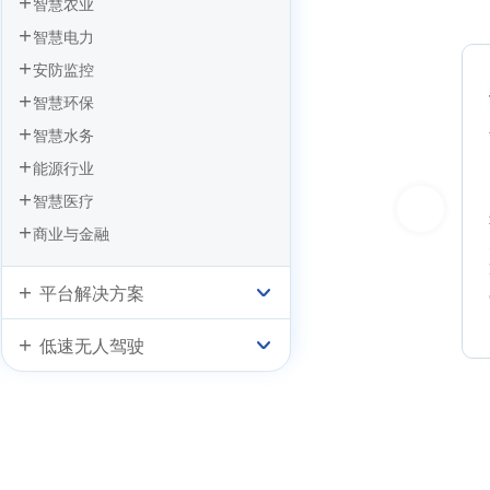
智慧农业
智慧电力
安防监控
全难保障
故障报修难响应
智慧环保
智慧水务
能源行业
智慧医疗
式中，巡检工人大多采
缺乏智能分析手段，派工、维修不
商业与金融
记录巡检，效率低，数
及时，相互之间的信息传递不顺
旦发生设备故障，无法
畅，常有时差，导致故障设备相应
平台解决方案
难以保障生产安全。
检修需要花费大量时间才能完成维
修。
低速无人驾驶