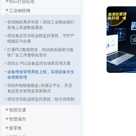
5G+行业应用
工业物联网
告别拖轮离岸失联！四信工业路由器打
造海上高速数据通道
四信食品空压机远程监控系统，守护产
线稳定与合规
打通PLC数据壁垒，四信路由器助力炼
铁厂全工序透明化管控
四信云-PLC设备监控全场景应用方案
设备维保管理系统上线，实现设备全生
命周期管理
四信AI智能视频盒+传感云平台，开启
食品安全智慧监管新模式
四信空压机远程监控系统，助力传统制
造业转型升级
智慧交通
基于四信LoRa设备的园区电气设备监控
智慧城市
解决方案
新零售