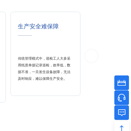
生产安全难保障
故障报修难响
传统管理模式中，巡检工人大多采
缺乏智能分析手段，派工
用纸质单据记录巡检，效率低，数
及时，相互之间的信息传
据不准，一旦发生设备故障，无法
畅，常有时差，导致故障
及时响应，难以保障生产安全。
检修需要花费大量时间才
修。