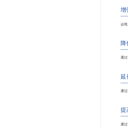
增
运维
降
通过
延
通过
提
通过