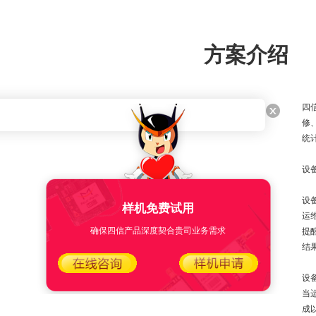
方案介绍
四
修
统
设
设
样机免费试用
运
确保四信产品深度契合贵司业务需求
提
结
设
当
成