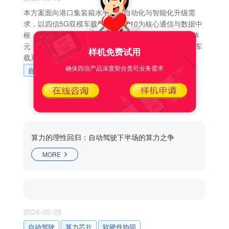
本方案面向港口集装箱水平运输自动化与智能化升级需
求，以四信5G双模车载网关FTV310为核心通信与数据中
枢，集成高精度定位终端F-V111与V2X OBU车路协同单
元，构建高可靠、低时延、高安全、易运维的无人集卡车
样机免费试用
载系统。
确保四信产品深度契合贵司业务需求
自动驾驶
智慧港口
车辆控制
车路协同
算力的理性回归：自动驾驶下半场的算力之争
MORE
2026-05-29
自动驾驶
算力芯片
软硬件协同