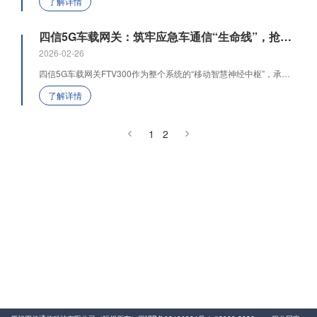
了解详情
四信5G车载网关：筑牢应急车通信“生命线”，抢占救援黄金时间
2026-02-26
四信5G车载网关FTV300作为整个系统的“移动智慧神经中枢”，承接抢险车端各类设备与指挥中心的连接重任
了解详情
1
2
400-8838-199
服务电话
友情链接
动力环境监控
易卖工控网
气体流量传感器