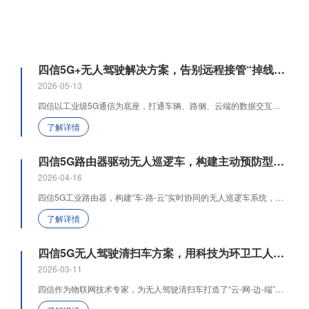
四信5G+无人驾驶解决方案，告别远程接管“掉线时刻”
2026-05-13
四信以工业级5G通信为底座，打通车辆、路侧、云端的数据交互，实现低时延、高可靠、广连接的全域协同，既破解传统无人驾驶感知盲区、响应滞后等痛点，又助力智能出行安全化、高效化、规模化落地，顺应国家智能网联汽车战略与智慧交通发展大势。
了解详情
四信5G路由器驱动无人巡逻车，构建主动预防型立体安防体系
2026-04-16
四信5G工业路由器，构建“车-路-云”实时协同的无人巡逻车系统，实现7×24小时不间断巡逻、秒级异常响应、高清视频回传，是降低人力成本、提升应急效能、推动安防从“被动出警”向“主动预防”转型的关键举措。
了解详情
四信5G无人驾驶清扫车方案，用科技为环卫工人“遮风挡雨”
2026-03-11
四信作为物联网技术专家，为无人驾驶清扫车打造了“云-网-边-端”一体化协同的智慧环卫体系，让城市清洁更智能、更安全、更高效。