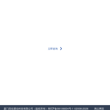
更多详情案例，请联系我们的专家团队
立即咨询
400-8838-199
服务电话
友情链接
动力环境监控
易卖工控网
气体流量传感器
厦门四信通信科技有限公司（版权所有）
闽ICP备08106834号-1
©2008-2026
闽公网安