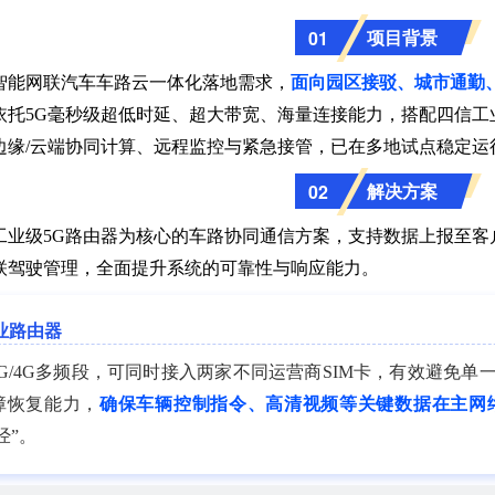
项目背景
01
智能网联汽车车路云一体化落地需求，
面向园区接驳、城市通勤
依托5G毫秒级超低时延、超大带宽、海量连接能力，搭配四信工
边缘/云端协同计算、远程监控与紧急接管，已在多地试点稳定运
解决方案
02
工业级5G路由器为核心的车路协同通信方案，支持数据上报至客
联驾驶管理，全面提升系统的可靠性与响应能力。
业路由器
G/4G多频段，可同时接入两家不同运营商SIM卡，有效避免
障恢复能力，
确保车辆控制指令、高清视频等关键数据在主网
经”。