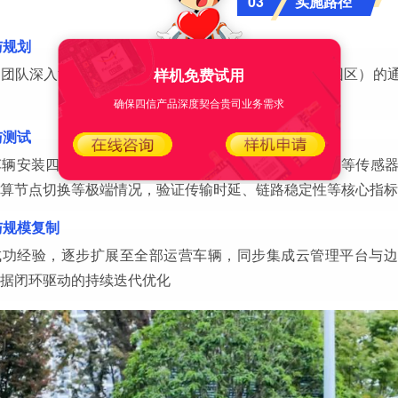
实施路径
03
与规划
样机免费试用
团队深入沟通，分析不同场景下（城市道路、高速、园区）的通
确保四信产品深度契合贵司业务需求
与测试
车辆安装四信工业级5G路由器，连接摄像头、激光雷达等传感
算节点切换等极端情况，验证传输时延、链路稳定性等核心指标
与规模复制
成功经验，逐步扩展至全部运营车辆，同步集成云管理平台与边
据闭环驱动的持续迭代优化