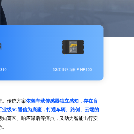
310
5G工业路由器 F-NR100
进。传统方案
依赖车载传感器独立感知，存在盲
工业级5G通信为底座，打通车辆、路侧、云端的
感知盲区、响应滞后等痛点，又助力智能出行安
势。