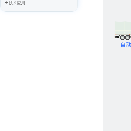
技术应用
四信5G车载网关：筑牢应急车通信“生
命线”，抢占救援黄金时间
四信5G+无人驾驶矿卡运输方案，筑牢
矿区作业安全底座
四信5G+无人驾驶方案加速驶向智能汽
车时代