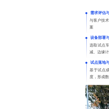
需求评估
与客户技术
案
设备部署
选取试点
减、边缘计
试点落地
基于试点
度，形成数