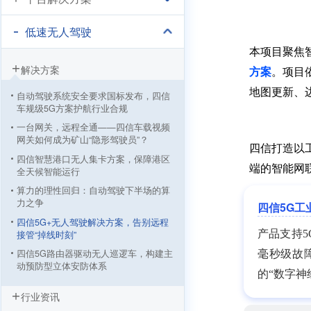
低速无人驾驶
本项目聚焦
解决方案
方案
。项目
地图更新、
自动驾驶系统安全要求国标发布，四信
车规级5G方案护航行业合规
一台网关，远程全通——四信车载视频
网关如何成为矿山“隐形驾驶员”？
四信打造以
四信智慧港口无人集卡方案，保障港区
端的智能网
全天候智能运行
算力的理性回归：自动驾驶下半场的算
力之争
四信5G工
四信5G+无人驾驶解决方案，告别远程
产品支持5
接管“掉线时刻”
四信5G路由器驱动无人巡逻车，构建主
毫秒级故
动预防型立体安防体系
的“数字神
四信5G无人驾驶清扫车方案，用科技为
行业资讯
环卫工人“遮风挡雨”