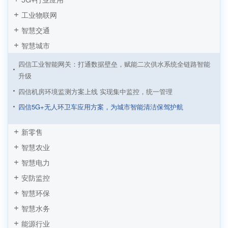
工业物联网
智慧交通
智慧城市
四信工业智能网关：打通数据壁垒，赋能二次供水系统全链路智能
升级
四信机房环境监测方案上线 实现集中监控，统一管理
四信5G+无人环卫车应用方案，为城市智能清洁保驾护航
四信NB-IoT室内测温方案，实现企业供暖降本增效
新零售
四信传感云智慧公厕综合解决方案，实现公厕精细化管理
智慧农业
四信传感云 | 办公环境监测与智能控制软硬件全套解决方案
智慧电力
四信机房环境监测与安全预警解决方案
安防监控
四信智能充电桩解决方案，实现新能源汽车出行无忧
智慧环保
智慧旅游之IPC智慧景区视频监控方案
智慧水务
基于PLC数据采集网关的智慧公厕应用方案
能源行业