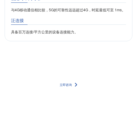
与4G移动通信相比较，5G的可靠性远远超过4G，时延最低可至 1ms。
泛连接
具备百万连接/平方公里的设备连接能力。
更多详情案例，请联系我们的专家团队
立即咨询
400-8838-199
服务电话
友情链接