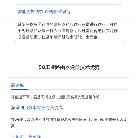
智能规划路线 严格作业规范
全
更高
系统严格按照计划的清扫路径和作业速度进行作业，可自
清
主规划路径及避开行人和障碍物，通过雷达传感器实时获
实
取道路动态，让整个清扫过程更智能、更安全。
成
5G工业路由器通信技术优势
高速率
峰值速率高，满足高清视频，虚拟现实等大数据量传输。
频谱利用效率将会有所提高
在5G中，高频段所具有的频谱资源会被普遍应用，应用效率将会大大提
高。
低延时，高可靠