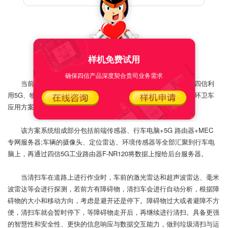
方案介绍
样机免费试用
确保四信产品深度契合贵司业务需求
当前，“人工智能+环卫”市场正以前所未有的速度相互融合，四信利
用5G、物联网、大数据、云计算等信息处理技术，推出5G+无人环卫车
应用方案，打造智慧环卫服务城市。
该方案系统组成部分包括前端传感器、行车电脑+5G 路由器+MEC
专网服务器;车辆的摄像头、定位雷达、环境传感器等全部汇聚到行车电
脑上，再通过四信5G工业路由器F-NR120将数据上报给后台服务器。
当清扫车在道路上进行作业时，车前的激光雷达和超声波雷达、毫米
波雷达等会进行探测，若前方有障碍物，清扫车会进行自动分析，根据障
碍物的大小和移动方向，考虑是避开还是停下。障碍物过大或者避障不方
便，清扫车就会暂时停下，等障碍物走开后，再继续进行清扫。具备更强
的智慧性和安全性、更快的信息响应与数据交互能力，做到垃圾清扫与运