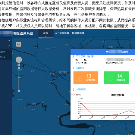
台收到报警信息时，以各种方式推送至相关值班及负责人员，提醒关注故障状况，并及
过对采集终端的监测数据进行大数据分析，及时发现二次供暖失衡隐患，保障热网在最
有采集数据、告警信息及预警处理均有历史记录，并可供用户查询调阅；
统可根据用户实际业务流程和管理需求，给不同的操作人员分配不同的权限，从而提高
通过手机APP，相关授权人员可以随时、随地了解各区域、各楼层、各房间的监测情况