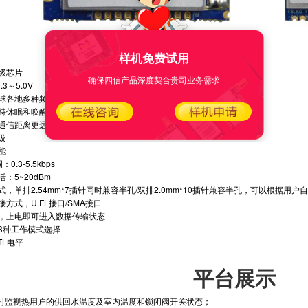
样机免费试用
业级芯片
确保四信产品深度契合贵司业务需求
3～5.0V
多种频段:433/470/780/868/915 MHz 
支持休眠和唤醒模式
通信距离更远
级
能
.3-5.5kbps
5~20dBm
式，单排2.54mm*7插针同时兼容半孔/双排2.0mm*10插针兼容半孔，可以根据用
接方式，U.FL接口/SMA接口
块，上电即可进入数据传输状态
I 3种工作模式选择
TTL电平
平台展示
4小时监视热用户的供回水温度及室内温度和锁闭阀开关状态；