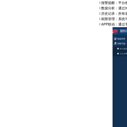
l 报警提醒：平
l 数据分析：通
l 历史记录：所
l 权限管理：系
l APP联动：