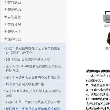
智慧农业
智慧电力
安防监控
智慧环保
智慧水务
能源行业
四信车载定位终端在矿区车辆高精度定
位 实现矿山数字化
5G+智慧油田系统监控解决方案
基于四信LoRa终端的光伏跟踪支架自动
控制系统
采集终端可实现功
1、水力平衡温度
基于全网通RTU油罐状态在线监测方案
站通讯单元；
城市燃气管网无线监测方案
2、防盗暖监测终
3、实现电池电量
基于LoRa技术的光伏跟踪支架自动控制
4、实现心跳功能
系统
F8L10GW基站
四信DTU基于气象站无线监测系统应用
实现对采集终端状
LoRaWAN中继
物联网水力平衡及防盗暖监测系统解决