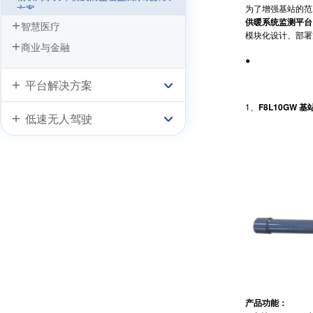
为了增强基站的范
方案
供暖系统监测平台
智慧医疗
“没有污染的GDP”，四信与达康书记一
模块化设计、部署
起守护！
商业与金融
四信IP MODEM基于PM2.5在线监测系
●
统
平台解决方案
1、
F8L10GW 基
低速无人驾驶
产品功能：