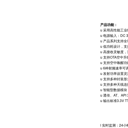
产品功能：
u 采用高性能工
u 电源输入：DC 3.
u 产品系列支持全球各地
u 低功耗设计，
u 高接收灵敏度，
u 支持OTA空中升
u 支持空中唤醒功
u 6种射频速率可调：0
u 发射功率设置灵活：
u 支持多种封装形
u 支持多种天线连
u 智能型数据模
u 透传、AT、AP
u 输出标准3.3V 
l 实时监测：2