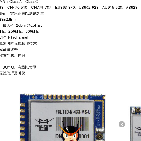
议：ClassA、ClassC
、CN470-510、CN779-787、EU863-870、US902-928、AU915-928、AS923、
：6km，实际距离以测试为主；
3±2dBm
大-142dbm @LoRa ;
Hz、250kHz、500kHz
l,1个下行channel
、低延时的无线传输技术
适应链路速率
持收发异频、同频
：3G/4G、有线以太网
Fi无线管理及升级