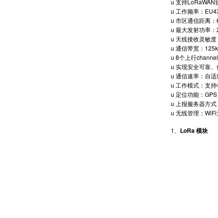
u 支持LoRaWAN协
u 工作频率：EU433
u 市区通信距离
u 最大发射功率：2
u 天线接收灵敏度：最
u 通信带宽：125k
u 8个上行channe
u 实现安全可靠
u 通信速率：自
u 工作模式：支
u 定位功能：GPS
u 上报服务器方式
u 无线管理：Wi
1、
LoRa 模块