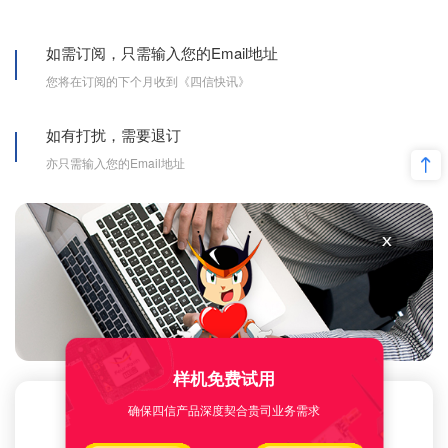
如需订阅，只需输入您的Email地址
您将在订阅的下个月收到《四信快讯》
如有打扰，需要退订
亦只需输入您的Email地址
样机免费试用
确保四信产品深度契合贵司业务需求
感谢您对四信通信的关注与支持！