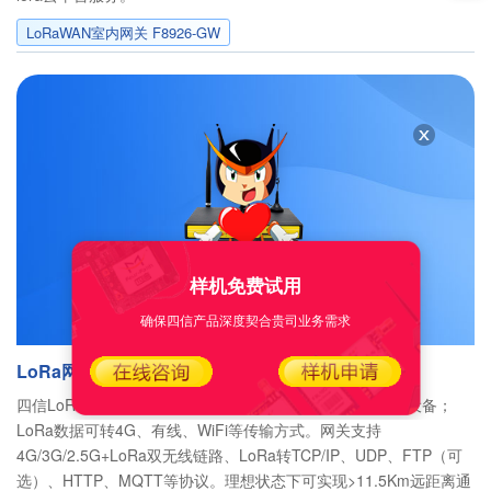
LoRaWAN室内网关 F8926-GW
样机免费试用
确保四信产品深度契合贵司业务需求
LoRa网关
四信LoRa网关设备具有超强的组网能力，可接入大量节点设备；
LoRa数据可转4G、有线、WiFi等传输方式。网关支持
4G/3G/2.5G+LoRa双无线链路、LoRa转TCP/IP、UDP、FTP（可
选）、HTTP、MQTT等协议。理想状态下可实现>11.5Km远距离通