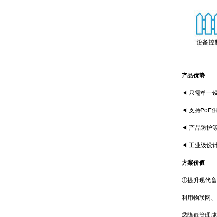
产品优势
◀ 只需单一设备
◀ 支持PoE供
◀ 产品防护等级
◀ 工业级设计
方案价值
①提升现代畜牧
利用物联网、大
②降低管理成本