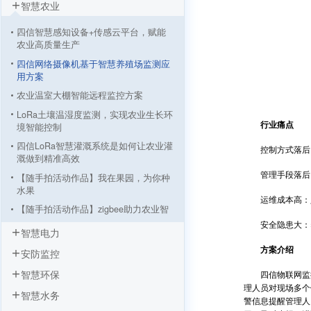
智慧农业
四信智慧感知设备+传感云平台，赋能
农业高质量生产
四信网络摄像机基于智慧养殖场监测应
用方案
农业温室大棚智能远程监控方案
LoRa土壤温湿度监测，实现农业生长环
行业痛点
境智能控制
四信LoRa智慧灌溉系统是如何让农业灌
控制方式落后：
溉做到精准高效
管理手段落后：
【随手拍活动作品】我在果园，为你种
水果
运维成本高：人
【随手拍活动作品】zigbee助力农业智
能灌溉系统
安全隐患大：养
智慧电力
四信ZigBee模块助力大庆油田油井无线
方案介绍
安防监控
监测应用
通过ZigBee实现油田油井无线监测应用
智慧环保
四信物联网监控
理人员对现场多个
智慧水务
警信息提醒管理人