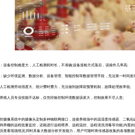
设备控制难度大，人工检测耗时长，不准确;设备巡检方式落后，误操作几率高;
缺少环境监测、数据分析、设备管理、智能控制等数据管理手段，无法第一时间发现
工检测劳动强度大、统计费时费力，无法做到故障前预警机制，故障处理效率低;
殖人员专业技能不达标，仅凭经验控制环境数据误差大，控制效果不尽人意;
摄像系统中的摄像头定制多种物联网接口，连接养殖场中的温湿度传感器、二氧化碳
饲养棚的远程批量监控，还能进行远程喂养、远程温控、远程清洗消毒等功能;内置
员查看现场情况;同时具备大数据分析开发能力，用户可随时将传感器收集的各项数