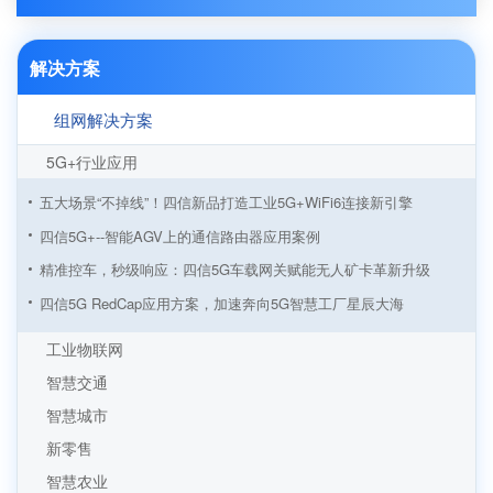
解决方案
组网解决方案
5G+行业应用
五大场景“不掉线”！四信新品打造工业5G+WiFi6连接新引擎
四信5G+--智能AGV上的通信路由器应用案例
精准控车，秒级响应：四信5G车载网关赋能无人矿卡革新升级
四信5G RedCap应用方案，加速奔向5G智慧工厂星辰大海
从制造到智造！四信5G工业路由器赋能5G LAN全连接工厂建设
工业物联网
四信5G工业路由器助力5G LAN智慧工厂应用方案加速落地
智慧交通
5G工业路由器智慧塔吊无线监测方案，四信让施工安全看得见
智慧城市
5G+智慧工厂数据采集监控方案 “数字工厂”到“物联工厂”
新零售
AGV小车基于四信5G工业路由器的应用
智慧农业