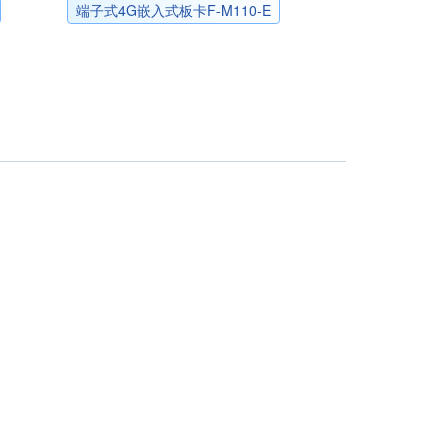
端子式4G嵌入式板卡F-M110-E
关于四信
商务合作
公司简介
样机申请
公司新闻
定制服务
行业新闻
生态合作
展会活动
5G终端火爆抢购
招募精英
联系我们
合作伙伴