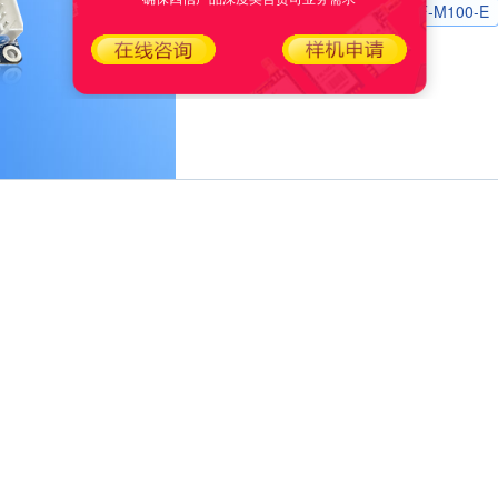
插针式4G嵌入式板卡F-M100-E
四信云
技术支持
四信云
规格书&说明书
传感云
配套软件
行业云
产品使用手册
产品配置演示
FAQ