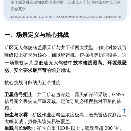
多传感器融合感知底座深度拆解：低速无人车如何实现360°全天候
安全冗余
轻量化无图化算法成主流！2026低速自动驾驶告别高精地图重部署
痛点
矿区无人驾驶——在“卫星信号拒止”与“漫天粉尘”中突围
一、场景定义与核心挑战
无人环卫——在“厘米级贴边”与“全天候作业”间寻找平衡
矿区无人驾驶涵盖露天矿与井工矿两大类型，作业对象以百
港口室外AGV导航技术场景适配与落地优化方案解析
吨级以上矿卡为核心，辅以铲运机、挖掘机等协同设备。这
双剑合璧：Meteor与Genario如何斩断自动驾驶的“长尾”
一场景被认为是低速无人驾驶中
技术难度最高、环境最恶
一文读懂自动驾驶数据闭环：从概念到实践
劣、安全要求最严苛
的细分领域。
智慧公交与自动泊车——“人-车-路-云”深度协同的出行新范式
核心挑战可归纳为五个维度：
封闭与半封闭园区自动化——从厂区物流到无人矿卡的车路云实践
卫星信号拒止
：井工矿巷道深处、露天矿深凹采场，
GNSS
信号完全丢失或严重衰减。定位导航必须摆脱对卫星的依
赖。
粉尘与水雾
：矿区作业面粉尘浓度极高，激光雷达探测距离
大幅衰减，摄像头镜头易被覆盖。
重载与长制动
：矿卡自重
100 吨以上，满载后超 200 吨，