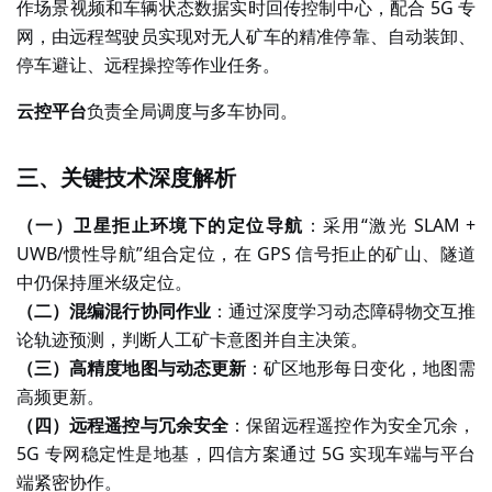
作场景视频和车辆状态数据实时回传控制中心，配合 5G 专
网，由远程驾驶员实现对无人矿车的精准停靠、自动装卸、
停车避让、远程操控等作业任务。
云控平台
负责全局调度与多车协同。
三、关键技术深度解析
（一）卫星拒止环境下的定位导航
：采用
“激光 SLAM +
UWB/惯性导航”组合定位，在 GPS 信号拒止的矿山、隧道
中仍保持厘米级定位。
（二）混编混行协同作业
：通过深度学习动态障碍物交互推
论轨迹预测，判断人工矿卡意图并自主决策。
（三）高精度地图与动态更新
：矿区地形每日变化，地图需
高频更新。
（四）远程遥控与冗余安全
：保留远程遥控作为安全冗余，
5G 专网稳定性是地基，四信方案通过 5G 实现车端与平台
端紧密协作。