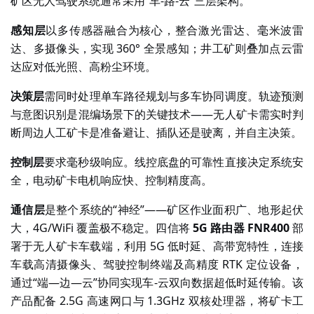
矿区无人驾驶系统通常采用
“车-路-云”三层架构。
感知层
以多传感器融合为核心，整合激光雷达、毫米波雷
达、多摄像头，实现
360° 全景感知；井工矿则叠加点云雷
达应对低光照、高粉尘环境。
决策层
需同时处理单车路径规划与多车协同调度。轨迹预测
与意图识别是混编场景下的关键技术
——无人矿卡需实时判
断周边人工矿卡是准备避让、插队还是驶离，并自主决策。
控制层
要求毫秒级响应。线控底盘的可靠性直接决定系统安
全，电动矿卡电机响应快、控制精度高。
通信层
是整个系统的
“神经”——矿区作业面积广、地形起伏
大，4G/WiFi 覆盖极不稳定。四信将
5G 路由器 FNR400
部
署于无人矿卡车载端，利用 5G 低时延、高带宽特性，连接
车载高清摄像头、驾驶控制终端及高精度 RTK 定位设备，
通过“端—边—云”协同实现车-云双向数据超低时延传输。该
产品配备 2.5G 高速网口与 1.3GHz 双核处理器，将矿卡工