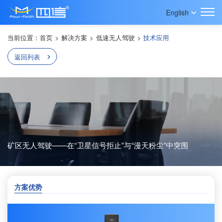
English
当前位置：
首页
>
解决方案
>
低速无人驾驶
>
技术应用
返回列表
矿区无人驾驶——在“卫星信号拒止”与“漫天粉尘”中突围
方案优势