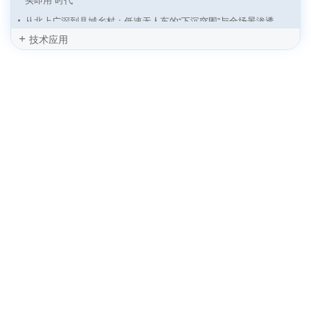
从北上广深到县城乡村：低速无人车的“下沉突围”与全场景渗透
技术应用
传统车企“跑步入场”：低速无人物流车从初创主导迈向“整车+智
驾”深度融合
无人矿区通信新基建：双方案，全场景，零卡顿
无人车“大航海时代”：四大场景挺进深蓝，全球运力重构战打响
自动驾驶“分拆潮”起：估值逻辑变天，还是战略必然？
智能网联汽车：从“新能源汽车之都”到“无人之境”领跑者
“无人驾驶、有人运营”困局何解？来电岛：自动补能+智能运营+城
市成网
无人配送车“遍地跑”的时代，正从山东加速到来