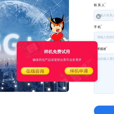
*
联 系 人
*
手 机
*
需求描述
样机免费试用
确保四信产品深度契合贵司业务需求