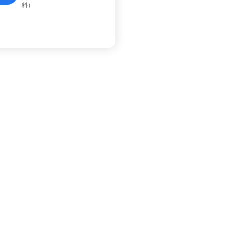
料）
关于四信
商务合作
公司简介
样机申请
公司新闻
定制服务
行业新闻
生态合作
展会活动
5G终端火爆抢购
招募精英
联系我们