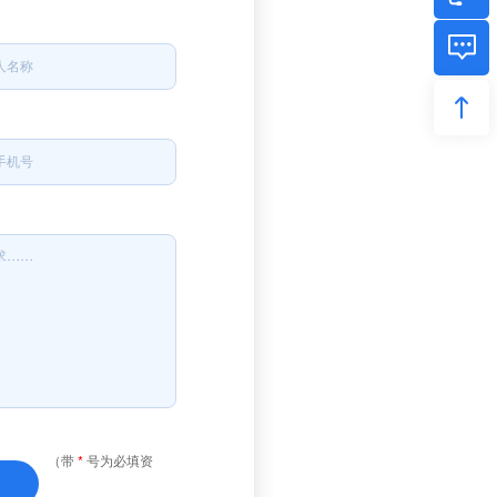
（带
*
号为必填资