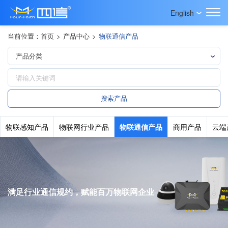
English
当前位置：
首页
>
产品中心
>
物联通信产品
物联感知产品
物联网行业产品
物联通信产品
商用产品
云端
满足行业通信规约，赋能百万物联网企业