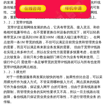
的发展，又可以随时 提高线路带宽，保护现有的投资。而且光纤线
路传输质量远高于铜线，可以保证线路的稳定性和传输数据的可靠
性。二级行中心根据各地情况的不同，不使用原有一 级骨干网线
路，重新申请多条2M 的线路，分别接入到两台骨干网路由器上。
3．2．2 宽带IP线路
宽带IP是近期网络发展的热点，它具有带宽高、接入灵活、和价
格相对低廉等特点，在不需要更换任何设备的情况下，就可以轻易
将带宽从1M 提高到10M 甚至100M（视接入端口速率而定）。在网
点使用一条1M 带宽的线路，不但可以满足目前营业类和管理类业务
的需要，而且可以满足将来新业务发展的需要。 但由于宽带IP线路
在实现上有多种方式，所以在安全性方面需要多慎重考虑，在使用
上比较复杂，目前只有少数金融部门将它作为业务专网来使用。二
级行中心只 需使用一条足够带宽的宽带IP线路就可以与所有也使用
宽带IP线路的网点相连。
3．2．3 裸光纤
对于一些数据服务商发展比较快的地市，如果性价比合适，可以采
用裸光纤作为接入方式。不管采用哪种接入方式，网点原来的线路
可作为备份线路，保证接入网平 台的可靠性，但由于原有线路速率
的限制，而管理类业务的实时性要求又不高，所以一旦主线路出现
故障，备份线路只保证营业类业务的可靠性，不进行管理类业务 的
传输。