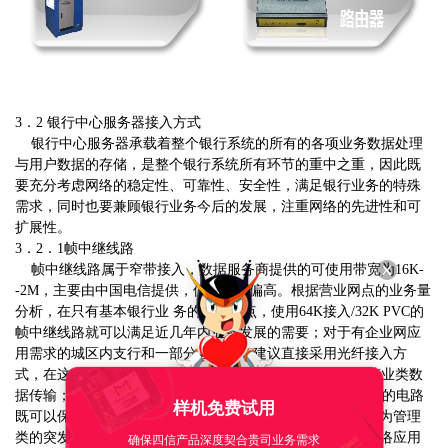
3．2 银行中心服务器接入方式
银行中心服务器承载着整个银行系统的所有的各项业务数据处理
与用户数据的存储，是整个银行系统所有环节的重中之重，因此既
要充分考虑网络的稳定性、可靠性、安全性，满足银行业务的特殊
需求，同时也要兼顾银行业务今后的发展，注重网络的先进性和可
扩展性。
3．2．1帧中继线路
帧中继线路属于窄带接入，数据服务商提供的可使用带宽为16K-
-2M，主要由中国电信提供，但是资费偏高。根据营业网点的业务量
分析，在只有基本银行业 务的营业网点，使用64K接入/32K PVC的
帧中继线路就可以满足近几年内业务发展的需要；对于有企业网应
用需求的城区内支行和一部分县支行，建议直接采用光纤接入方
式，在这条线路上开两条 PVC：一条32K PVC的电路用做营业类数
据传输；一条为64K PVC的电路用做企业网数据传输。 这样的电路
样机免费试用
既可以保证营业类和管理类数据都有足够的带宽，又不会因为管理
确保四信产品深度契合贵司业务需求
类的突发大数据量影响营业类数据的通信。根据以后我行网络应用