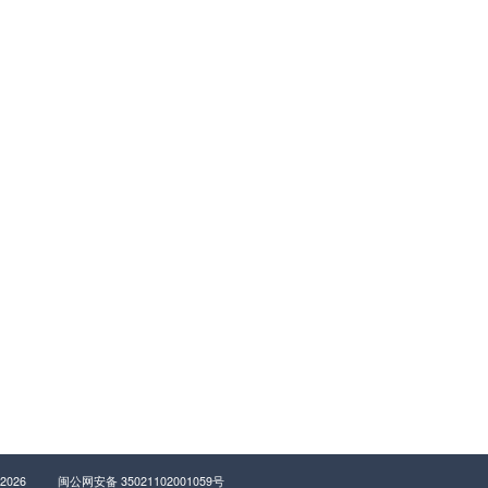
四信云
技术支持
四信云
规格书&说明书
传感云
配套软件
行业云
产品使用手册
产品配置演示
FAQ
友情链接
0-8838-199
动力环境监控
易卖工控网
气
话
-2026
闽公网安备 35021102001059号