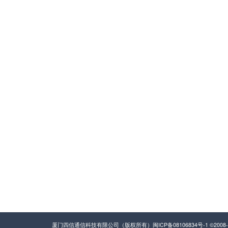
产品中心
解决方案
物联感知产品
组网解决方案
物联网行业产品
平台解决方案
物联通信产品
低速无人驾驶
商用产品
云端产品
40
服务电
厦门四信通信科技有限公司（版权所有）
闽ICP备08106834号-1
©2008