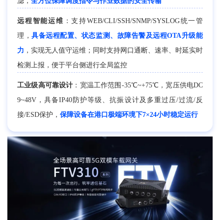
滤，
全方位保障调度指令与作业数据的安全传输
远程智能运维
：支持WEB/CLI/SSH/SNMP/SYSLOG统一管
理，
具备远程配置、状态监测、故障告警及远程OTA升级能
力
，实现无人值守运维；同时支持网口通断、速率、时延实时
检测上报，便于平台侧进行全局监控
工业级高可靠设计
：宽温工作范围-35℃~+75℃，宽压供电DC
9~48V，具备IP40防护等级、抗振设计及多重过压/过流/反
接/ESD保护，
保障设备在港口极端环境下7×24小时稳定运行