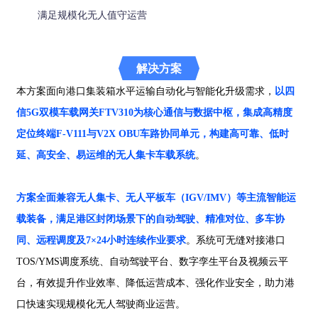
满足规模化无人值守运营
解决方案
本方案面向港口集装箱水平运输自动化与智能化升级需求，
以四
信
5G
双模车载网关
FTV310
为核心通信与数据中枢，集成高精度
定位终端
F-V111
与
V2X OBU
车路协同单元，构建高可靠、低时
延、高安全、易运维的无人集卡车载系统
。
方案全面兼容无人集卡、无人平板车（
IGV/IMV
）等主流智能运
载装备，满足港区封闭场景下的自动驾驶、精准对位、多车协
同、远程调度及
7×24
小时连续作业要求
。系统可无缝对接港口
TOS/YMS
调度系统、自动驾驶平台、数字孪生平台及视频云平
台，有效提升作业效率、降低运营成本、强化作业安全，助力港
口快速实现规模化无人驾驶商业运营。