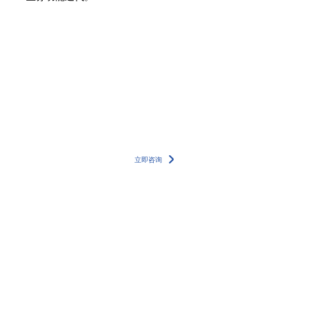
更多详情案例，请联系我们的专家团队
立即咨询
400-8838-199
服务电话
友情链接
动力环境监控
易卖工控网
气体流量传感器