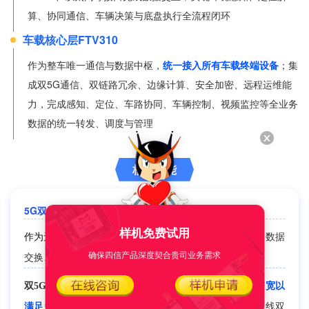
算、协同通信、车辆决策与底盘执行全流程闭环
车载核心层FTV310
作为整车唯一通信与数据中枢，
统一接入所有车载终端设备
；集
成双5G通信、双链路冗余、边缘计算、安全加密、远程运维能
力，完成感知、定位、车路协同、车辆控制、视频监控等全业务
数据的统一转发、调度与管理
核心功能
5G双模车载网关 FTV310
样机免费试用
作为无人集卡车载通信与数据核心
，统筹整车网络接入、数据
确保四信产品深度契合贵司业务需求
交换、边缘算力调度、安全防护及全设备远程管理。
双5G高可靠通信
：支持双5G双模并发接入，
提供超大带宽以
满足多路激光雷达与高清视频实时回传
；同时支持5G/有线双