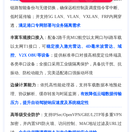
链路智能备份与无缝切换，确保远程控制及调度指令零中断、
低时延传输；并支持5G LAN、VLAN、VXLAN、FRP内网穿
透，
满足港口专网部署与业务隔离需求
丰富车规接口接入
：配备2路千兆M12航空以太网口与6路车载
以太网T1接口，可
稳定接入激光雷达、4D毫米波雷达、域
控、V2X OBU等设备
；提供标准串口对接高精度定位终端及
各类串口设备；全接口采用工业级隔离保护，具备抗干扰、抗
振动、防松动能力，完美适配港口强振动环境
边缘计算能力
：依托高性能处理器，支持车载数据本地预处
理、协议解析、缓存转发与时延监测，
有效降低云端数据传输
压力，提升自动驾驶响应速度及系统稳定性
高等级安全防护
：支持IPSec/OpenVPN/GRE/L2TP等多重VPN
加密，并内置SPI防火墙、访问控制、MAC地址过滤及URL过