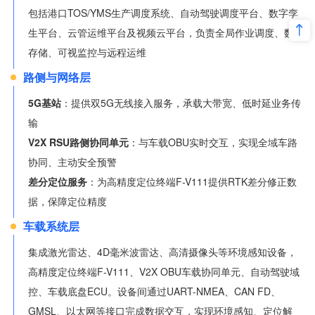
包括港口TOS/YMS生产调度系统、自动驾驶调度平台、数字孪
生平台、云管运维平台及视频云平台，负责全局作业调度、数据
存储、可视监控与远程运维
路侧与网络层
5G基站
：提供双5G无线接入服务，承载大带宽、低时延业务传
输
V2X RSU路侧协同单元
：与车载OBU实时交互，实现全域车路
协同、主动安全预警
差分定位服务
：为高精度定位终端F-V111提供RTK差分修正数
据，保障定位精度
车载系统层
集成
激光雷达、4D毫米波雷达、高清摄像头等环境感知设备，
高精度定位终端F-V111、V2X OBU车载协同单元、自动驾驶域
控、车载底盘ECU。设备间通过UART-NMEA、CAN FD、
GMSL、以太网等接口完成数据交互，实现环境感知、定位解