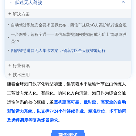
低速无人驾驶
解决方案
自动驾驶系统安全要求国标发布，四信车规级5G方案护航行业合规
一台网关，远程全通——四信车载视频网关如何成为矿山“隐形驾驶
员”？
四信智慧港口无人集卡方案，保障港区全天候智能运行
算力的理性回归：自动驾驶下半场的算力之争
行业资讯
四信5G+无人驾驶解决方案，告别远程接管“掉线时刻”
技术应用
四信5G路由器驱动无人巡逻车，构建主动预防型立体安防体系
随着全球港口数字化转型加速，集装箱水平运输环节正由传统人
四信5G无人驾驶清扫车方案，用科技为环卫工人“遮风挡雨”
工驾驶向无人化、智能化、协同化方向演进。港口作为综合交通
四信5G车载网关：筑牢应急车通信“生命线”，抢占救援黄金时间
运输体系的核心枢纽，亟
需构建高可靠、低时延、高安全的自动
四信5G+无人驾驶矿卡运输方案，筑牢矿区作业安全底座
驾驶运力系统，以支撑7×24小时连续作业、精准对位、多车协同
四信5G+无人驾驶方案加速驶向智能汽车时代
及远程调度等复杂场景需求
。
建设需求