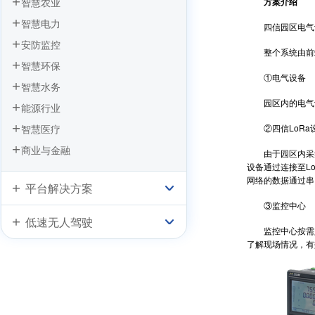
智慧农业
方案介绍
智慧电力
四信园区电气设
安防监控
整个系统由前端电气
智慧环保
①电气设备
智慧水务
园区内的电气设备
能源行业
智慧医疗
②四信LoRa
商业与金融
由于园区内采集节
设备通过连接至Lo
网络的数据通过串口
平台解决方案
③监控中心
低速无人驾驶
监控中心按需定
了解现场情况，有