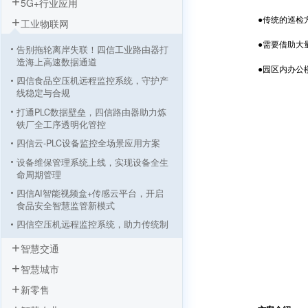
5G+行业应用
●传统的巡检方
工业物联网
●需要借助大量
告别拖轮离岸失联！四信工业路由器打
造海上高速数据通道
●园区内办公楼
四信食品空压机远程监控系统，守护产
线稳定与合规
打通PLC数据壁垒，四信路由器助力炼
铁厂全工序透明化管控
四信云-PLC设备监控全场景应用方案
设备维保管理系统上线，实现设备全生
命周期管理
四信AI智能视频盒+传感云平台，开启
食品安全智慧监管新模式
四信空压机远程监控系统，助力传统制
造业转型升级
智慧交通
基于四信LoRa设备的园区电气设备监控
智慧城市
解决方案
新零售