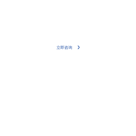
更多详情案例，请联系我们的专家团队
立即咨询
四信云
技术支持
四信云
规格书&说明书
传感云
配套软件
行业云
产品使用手册
产品配置演示
FAQ