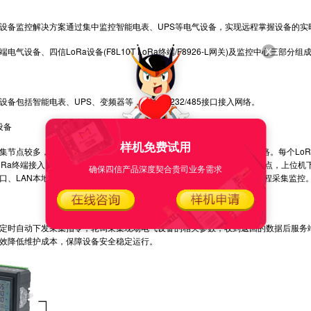
备监控解决方案通过集中监控智能电表、UPS等电气设备，实现远程掌握设备的实
设备、四信LoRa设备(F8L10T LoRa终端/F8926-L网关)及监控中心三部分组
包括智能电表、UPS、变频器等，提供RS232/485接口接入网络。
设备
样机免费试用
点较多，为提高采集效率，将园区网络根据区域划分为多个LoRa网络。每个LoR
Ra终端接入LoRa无线网络。LoRa网关F8926-L为小LoRa网络的中心节点，上
确保四信产品深度契合贵司业务需求
、LAN本地采集，或者通过WAN、WiFi、2G/3G/4G运营商网络实现远程采集监控
时自动下发采集指令，轮询采集现场电气设备的相关参数，收到返回的数据后服务端
效降低维护成本，保障设备安全稳定运行。