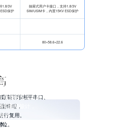
.8/3V
抽屉式用户卡接口，支持1.8/3V
 ESD保护
SIM/USIM卡，内置15KV ESD保护
80×58.6×22.6
高
境
命
支持定制TTL电平串口、
益，覆盖区域能力相
耗、低速率、低成本
QTT等协议栈，
用户卡接口，
标准工业级设计，
0倍接入点；
能型终端，
程运维。
设计，
进行复用。
功耗。
用。
定位。
本。