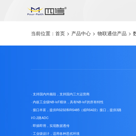
当前位置：
首页
>
产品中心
>
物联通信产品
>
· 支持国内外频段，支持国内三大运营商
· 内嵌工业级NB-IoT模块，具有NB-IoT的所有特性
· 接口丰富，提供RS232和RS485（或RS422）接口，提供3路
I/O,2路ADC
· 即插即用，实现数据透传
· 工业级设计，适用各种恶劣环境