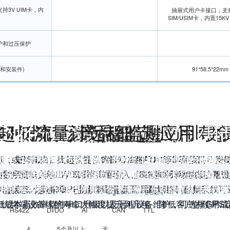
3V UIM卡，内
抽屉式用户卡接口，支持1
SIM/USIM卡，内置15KV
护和过压保护
天线和安装件)
91*58.5*22mm
多种串口场景选择，性价比更
工业化设计，适用严苛作业环
超低功耗设计，加强使用寿
流量计远程监测应用
高覆盖、强链接
性能强大
产品细节
产品快速选型
85（或RS422）接口，提供3路I/O,2路ADC等丰富接口，
广，发射功率达23±1dBm，性能上比LTE多增加20dB效
级NB-IoT模块，32位通信处理器，具有NB-IoT的低功
，支持国内三大运营商，内嵌标准的TCP/UDP/COAP/M
业级防护、采用端子接口设计直连各种串口设备，便准的抽屉式
VESD静电释放防护。电源接口处配备地缘反向过压保护。
00倍。采用蜂窝无线网络进行传输，比无线技术多提供50-10
路数字量输入输出、5路模拟量输入、5路脉冲计数功能。智
力等所有特性。按需选择合适的工作模式，灵活进行本地远
透明数据传输。WDT看门狗设计，多级休眠和唤醒低功耗
传输状态。标准3GPP协议标准，无需重建网络、射频天线可
扇形区域可支持10万个海量链接，拥有超低时延敏感度和设备
足客户在各种工业项目使用，安全措施一步到位，客户放心使
实现小数据量、小速率应用场景，最大化降低功耗，
满足双数据中心备份和5个数据中心同步传输能力。
Cat.1
NB-IOT
LoRa
ZigBee
以太网
WiFi
低成本高效率软件串口升级以及远程设备维护，可选择GPS
传统终端设备续航寿命大幅度提升到几年，降低客户的使用成
RS422
DI/DO
AI
CAN
TTL
4
5个及以上
无