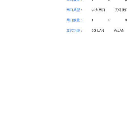
网口类型：
以太网口
光纤接
网口数量：
1
2
3
其它功能：
5G LAN
VxLAN
产品中心
解决方案
物联感知产品
组网解决方案