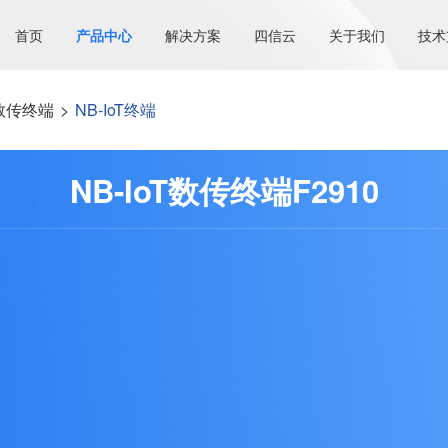
首页
产品中心
解决方案
四信云
关于我们
技术
数传终端
>
NB-IoT终端
NB-IoT数传终端F2910