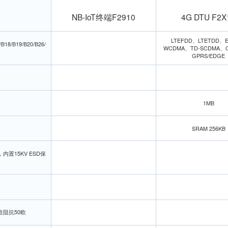
NB-IoT终端F2910
4G DTU F2X
LTEFDD、LTETDD、
/B18/B19/B20/B26/
WCDMA、TD-SCDMA、
GPRS/EDGE
1MB
SRAM 256KB
，内置15KV ESD保
性阻抗50欧