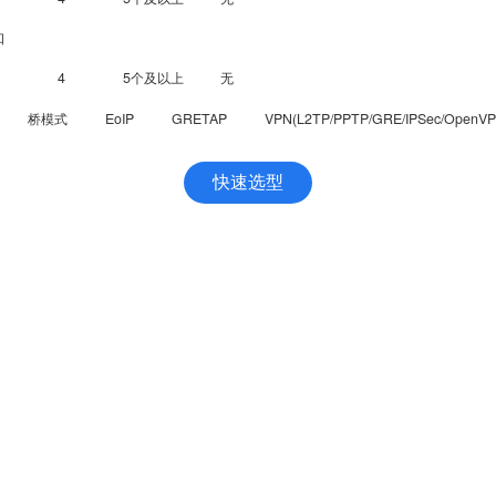
口
4
5个及以上
无
桥模式
EoIP
GRETAP
VPN(L2TP/PPTP/GRE/IPSec/OpenVP
四信云
技术支持
四信云
规格书&说明书