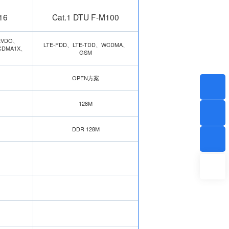
16
Cat.1 DTU F-M100
EVDO、
LTE-FDD、LTE-TDD、WCDMA、
CDMA1X、
GSM
OPEN方案
128M
DDR 128M