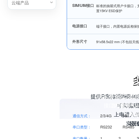
云端产品
SIM/UIM接口
标准的抽屉式用户卡接口，支持
置15KV ESD保护
电源接口
端子接口，内置电源反相保
外形尺寸
91x58.5x22 mm (不包括
提供RS232和RS4
终端覆盖能力范围
设备内嵌四信工业
支持国内外频段
IP30工
接口内置15K
当于提升1
可实现5
部署能
实现
上电进入
一个
满
通信方式：
2/3/4G
5G
实现
较
串口类型：
RS232
RS485
串口数量：
1
2
3