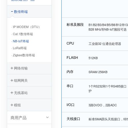
数传终端
标准及频段
B1/B2/B3/B4/B5/B8/B12/B13
· IP MODEM（DTU）
B28 MHz等NB-IoT频段可选
· Cat.1数传终端
· NB-IoT终端
CPU
工业级32 位通信处理器
· LoRa终端
· Zigbee数传终端
FLASH
512KB
网络传输
内存
SRAM 256KB
组网网关
串口
1个RS232和1个RS485接口
护
无线基站
I/O口
模组
3路DI/DO，2路ADC
商用产品
天线接口
标准SMA阴头天线接口，特