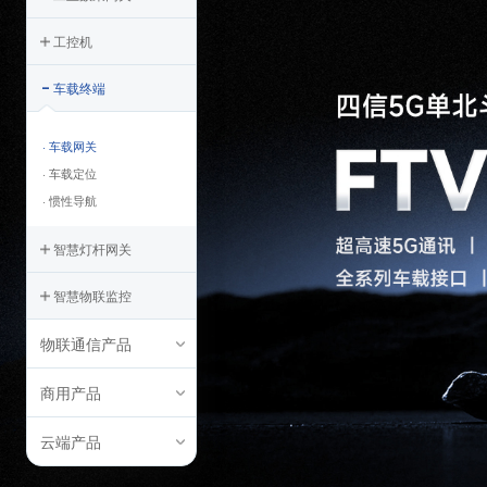
工控机
车载终端
· 车载网关
· 车载定位
· 惯性导航
智慧灯杆网关
智慧物联监控
物联通信产品
商用产品
云端产品