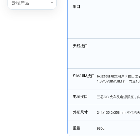
云端产品
串口
天线接口
SIM/UIM接口
标准的抽屉式用户卡接口(2个
1.8V/3VSIM/UIM卡，内置1
电源接口
三芯DC 火车头电源插座，
外形尺寸
244x135.5x358mm(不包
重量
980g