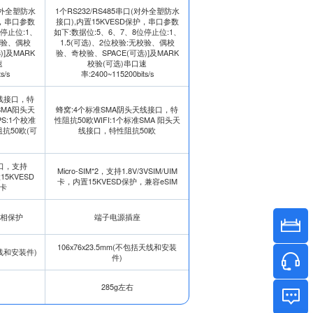
(对外全塑防水
1个RS232/RS485串口(对外全塑防水
护，串口参数
接口),内置15KVESD保护，串口参数
位停止位:1、
如下:数据位:5、6、7、8位停止位:1、
无校验、偶校
1.5(可选)、2位校验:无校验、偶校
]及MARK
验、奇校验、SPACE(可选)]及MARK
速
校验(可选)串口速
s/s
率:2400~115200bits/s
天线接口，特
SMA阳头天
蜂窝:4个标准SMA阴头天线接口，特
S:1个校准
性阻抗50欧WIFI:1个标准SMA 阳头天
抗50欧(可
线接口，特性阻抗50欧
口，支持
Micro-SIM*2，支持1.8V/3VSIM/UIM
置15KVESD
卡，内置15KVESD保护，兼容eSIM
卡
反相保护
端子电源插座
106x76x23.5mm(不包括天线和安装
天线和安装件)
件)
285g左右