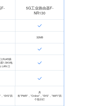
F-
5G工业路由器F-
NR130
32MB
口(RJ45插
置1.5KV电
LAN 口
具
R”，“SYS"四
有”PWR"，"Online"，"SYS”，"WIFI"四
个指示灯