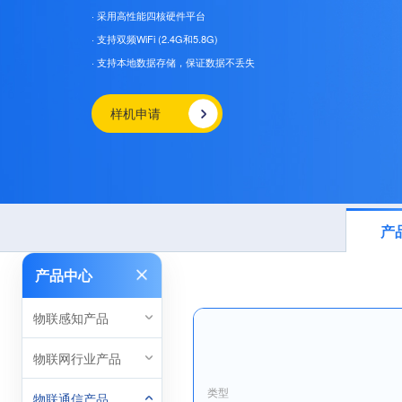
· 采用高性能四核硬件平台
· 支持双频WiFi (2.4G和5.8G)
· 支持本地数据存储，保证数据不丢失
样机申请
产
产品中心
物联感知产品
物联网行业产品
类型
物联通信产品