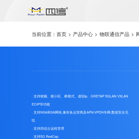
当前位置：
首页
>
产品中心
>
物联通信产品
>
· 支持锁频、锁小区、桥模式、虚拟ip、GRETAP 5GLAN VXLAN
EOIP等功能
· 支持NSA和SA网络,兼容各运营商及APN/VPDN专网,数据安全无
忧
· 支持四信云远程管理
· 支持5G RedCap