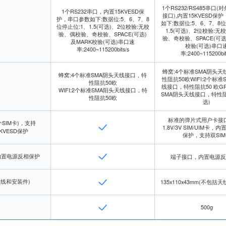
1个RS232/RS485串口
1个RS232串口，内置15KVESD保
接口),内置15KVESD保
护，串口参数如下:数据位:5、6、7、8
如下:数据位:5、6、7、8
位停止位:1、1.5(可选)、2位校验:无校
1.5(可选)、2位校验:
验、偶校验、奇校验、SPACE(可选)
验、奇校验、SPACE(可选)
及MARK校验(可选)串口速
校验(可选)串口
率:2400~115200bits/s
率:2400~115200bit
蜂窝:4个标准SMA阴头
蜂窝:4个标准SMA阴头天线接口，特
性阻抗50欧WIFI:2个标准
性阻抗50欧
线接口，特性阻抗50 欧GP
WIFI:2个标准SMA阳头天线接口，特
SMA阴头天线接口，特性阻
性阻抗50欧
选)
标准的弹片式用户卡接
SIM卡)，支持
1.8V/3V SIM/UIM卡，内
5KVESD保护
保护，支持双SIM
内置电源反相保护
端子接口，内置电源
括天线和安装件)
135x110x43mm(不包括
500g