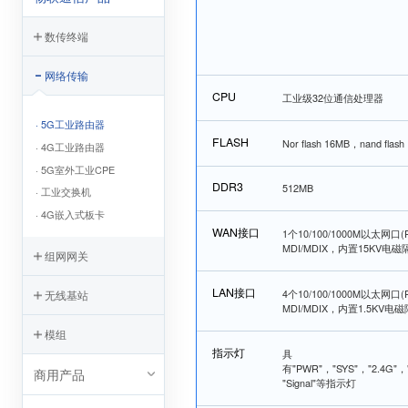
数传终端
网络传输
CPU
工业级32位通信处理器
· 5G工业路由器
FLASH
Nor flash 16MB，nand flas
· 4G工业路由器
· 5G室外工业CPE
DDR3
512MB
· 工业交换机
· 4G嵌入式板卡
WAN接口
1个10/100/1000M以太网口
MDI/MDIX，内置15KV电
组网网关
LAN接口
4个10/100/1000M以太网口
无线基站
MDI/MDIX，内置1.5KV电
模组
指示灯
具
有"PWR"，"SYS"，"2.4G"，"
商用产品
"Signal"等指示灯