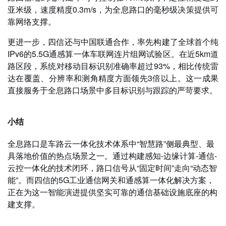
亚米级，速度精度0.3m/s，为全息路口的毫秒级决策提供可
靠网络支撑。
更进一步，四信还与中国联通合作，率先构建了全球首个纯
IPv6的5.5G通感算一体车联网连片组网试验区。在近5km道
路区段，系统对移动目标识别准确率超过93%，相比传统雷
达在覆盖、分辨率和测角精度方面领先3倍以上。这一成果
直接服务于全息路口场景中多目标识别与跟踪的严苛要求。
小结
全息路口是车路云一体化技术体系中“智慧路”侧最典型、最
具落地价值的热点场景之一。通过构建感知-边缘计算-通信-
云控一体化的技术闭环，路口信号从“固定时间”走向“动态智
能”。而四信的5G工业通信网关和通感算一体化解决方案，
正在为这一智能演进提供坚实可靠的通信基础设施底座的构
建支撑。