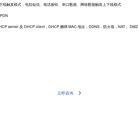
下线触发模式，包括短信、电话振铃、串口数据、网络数据触发上下线模式
PDN
P server 及 DHCP client，DHCP 捆绑 MAC 地址，DDNS，防火墙，NAT
更多详情案例，请联系我们的专家团队
立即咨询
四信云
技术支持