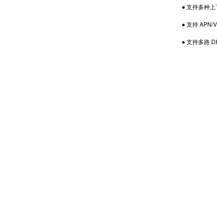
● 支持多种上
● 支持 APN/V
● 支持多路 DHC
产品中心
解决方案