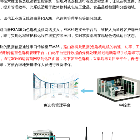
技术推出色选机远程监控系统，实现对色选机进行在线远程监测，让色选机造商、维
，提升管理效率。此系统适用于散体物料或包装工业品、食品品质检测和分级领域。
信工业级无线路由器F3A36、色选机管理平台等部分组成。
器F3A36为色选机提供网络接入，F3A36连接云平台后，维护人员通过客户端开
，即可实现远程维护和远程在线监控等应用，实时掌握部署在现场色选机运行状态。
数据信息通过串口传输至F3A36，
路由器将此数据(色选机电机的转速、功率、
网络透明传输至色选机管理平台，由此平台进行数据的分析处理;通过电脑端或手机端即
，通过3G/4G运营商网络到达路由器，再下发至色选机，采集后再返回至平台，再
录，方便合理地安排维保人员进行设备维保。