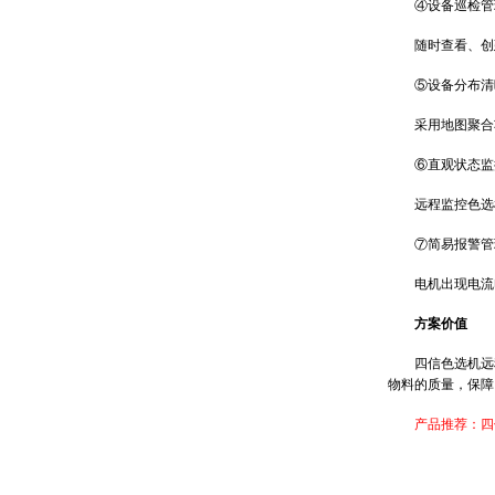
④设备巡检管
随时查看、创建
⑤设备分布清
采用地图聚合功
⑥直观状态监
远程监控色选机
⑦简易报警管
电机出现电流电
方案价值
四信色选机远程
物料的质量，保障
产品推荐：四信