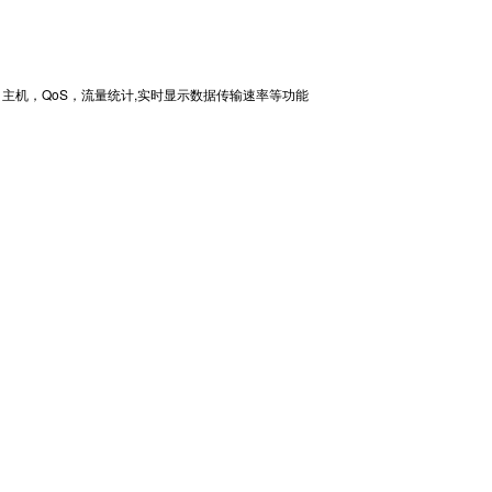
， DMZ 主机，QoS，流量统计,实时显示数据传输速率等功能
关于四信
商务合作