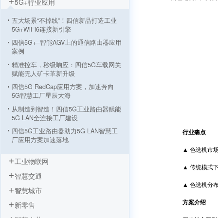
5G+行业应用
五大场景“不掉线”！四信新品打造工业
5G+WiFi6连接新引擎
四信5G+--智能AGV上的通信路由器应用
案例
精准控车，秒级响应：四信5G车载网关
赋能无人矿卡革新升级
四信5G RedCap应用方案，加速奔向
5G智慧工厂星辰大海
从制造到智造！四信5G工业路由器赋能
5G LAN全连接工厂建设
四信5G工业路由器助力5G LAN智慧工
行业痛点
厂应用方案加速落地
▲ 色选机市场
5G工业路由器智慧塔吊无线监测方案，
工业物联网
四信让施工安全看得见
▲ 传统模式下
智慧交通
5G+智慧工厂数据采集监控方案 “数字
工厂”到“物联工厂”
▲ 色选机分布
智慧城市
AGV小车基于四信5G工业路由器的应用
方案介绍
新零售
工业机器人远程监控系统方案